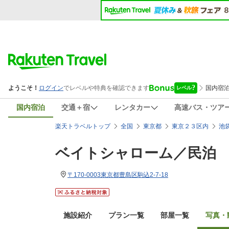
国内宿泊
交通＋宿
レンタカー
高速バス・ツア
楽天トラベルトップ
全国
東京都
東京２３区内
池
ベイトシャローム／民泊
〒170-0003東京都豊島区駒込2-7-18
施設紹介
プラン一覧
部屋一覧
写真・動