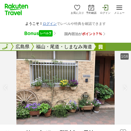
お気に入り
予約確認
ログイン
メニュー
全国
全国
広島県
福山・尾道・しまなみ海道
Ｈａｎａ館
1/16