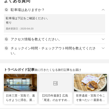
よくある質問
駐車場はありますか？
駐車場は下記をご確認ください。
有り
最終更新日：2020-04-20
アクセス情報を教えてください。
チェックイン時間・チェックアウト時間を教えてくださ
い。
トラベルガイド記事
旅に行きたくなる旅行記事をお届け
日本三景・宮島で、暮
【2025年最新】広島
世界遺産・宮島で今こ
らすように滞在。展望
「尾道」のおすすめ観
そ食べたい！最新名物
風呂の絶景に癒やされ
光スポット20選！現
グルメ＆観光スポット
る「ホテル宮島別荘」
地スタッフ厳選