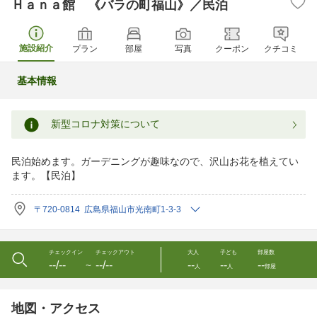
Ｈａｎａ館 《バラの町福山》／民泊
施設紹介
プラン
部屋
写真
クーポン
クチコミ
基本情報
新型コロナ対策について
民泊始めます。ガーデニングが趣味なので、沢山お花を植えてい
ます。【民泊】
〒720-0814 広島県福山市光南町1-3-3
チェックイン
チェックアウト
大人
子ども
部屋数
--/--
--/--
--
--
--
〜
人
人
部屋
地図・アクセス