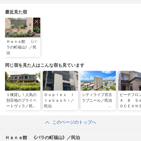
最近見た宿
Ｈａｎａ館 《バ
ラの町福山》／民
泊
同じ宿を見た人はこんな宿も見ています
１棟貸し！人気の
Ｄｕｐｌｅｘ Ｉ
シティライフ宮古
ビーチフロ
別荘地のプライベ
ｔａｂａｓｈｉ／
ラブニール／民泊
Ａ Ｂ 
ートヴィラ／民泊
民泊
ＯＣＥＡＮ
泊
このページのトップへ
Ｈａｎａ館 《バラの町福山》／民泊