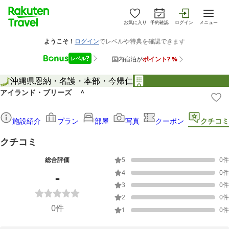
お気に入り
予約確認
ログイン
メニュー
沖縄県
恩納・名護・本部・今帰仁
アイランド・ブリーズ ＾
施設紹介
プラン
部屋
写真
クーポン
クチコミ
クチコミ
総合評価
5
0
件
-
4
0
件
3
0
件
2
0
件
0
件
1
0
件