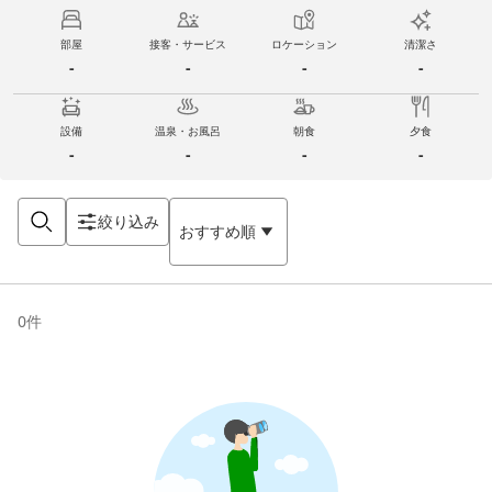
部屋
接客・サービス
ロケーション
清潔さ
-
-
-
-
設備
温泉・お風呂
朝食
夕食
-
-
-
-
絞り込み
おすすめ順
0
件