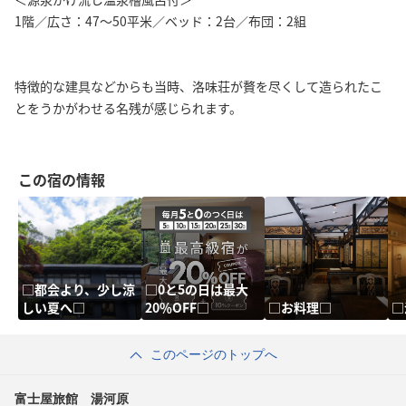
1階／広さ：47〜50平米／ベッド：2台／布団：2組
特徴的な建具などからも当時、洛味荘が贅を尽くして造られたこ
とをうかがわせる名残が感じられます。
この宿の情報
□都会より、少し涼
□0と5の日は最大
しい夏へ□
20％OFF□
□お料理□
□
このページのトップへ
富士屋旅館 湯河原