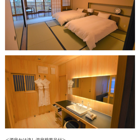
＜源泉かけ流し温泉檜風呂付＞