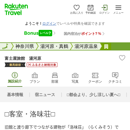
お気に入り
予約確認
ログイン
メニュー
全国
全国
神奈川県
湯河原・真鶴
湯河原温泉
富士屋旅
富士屋旅館 湯河原
施設紹介
プラン
部屋
写真
クーポン
クチコミ
基本情報
宿ニュース
□都会より、少し涼しい夏へ□
□客室・洛味荘□
旧館と渡り廊下でつながる建物が「洛味荘」（らくみそう）で