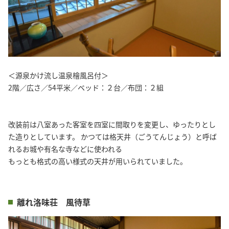
＜源泉かけ流し温泉檜風呂付＞
2階／広さ／54平米／ベッド：２台／布団：２組
改装前は八室あった客室を四室に間取りを変更し、ゆったりとし
た造りとしています。 かつては格天井（ごうてんじょう）と呼ば
れるお城や有名な寺などに使われる
もっとも格式の高い様式の天井が用いられていました。
離れ洛味荘 風待草