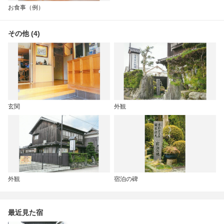
お食事（例）
その他 (4)
玄関
外観
外観
宿泊の碑
最近見た宿