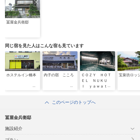
冨屋金兵衛邸
同じ宿を見た人はこんな宿も見ています
ホステルイン橋本
内子の宿 こころ
ＣＯＺＹ ＨＯＴ
宝泉坊ロッ
ＥＬ ＮＵＫＵ
Ｉ ｙａｗａｔａ
ｈａｍａ
このページのトップへ
冨屋金兵衛邸
施設紹介
プラン