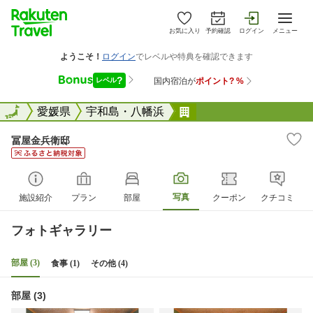
お気に入り
予約確認
ログイン
メニュー
全国
全国
愛媛県
宇和島・八幡浜
冨屋金兵衛邸
冨屋金兵衛邸
写真
施設紹介
プラン
部屋
クーポン
クチコミ
フォトギャラリー
部屋 (3)
食事 (1)
その他 (4)
部屋 (3)