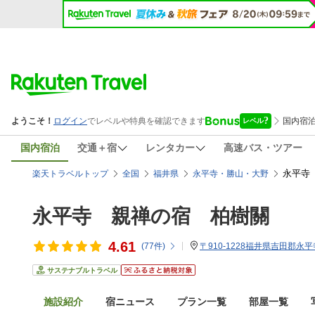
国内宿泊
交通＋宿
レンタカー
高速バス・ツアー
永平寺
楽天トラベルトップ
全国
福井県
永平寺・勝山・大野
永平寺 親禅の宿 柏樹關
4.61
(
77
件)
〒910-1228福井県吉田郡永平
サステナブルトラベル
施設紹介
宿ニュース
プラン一覧
部屋一覧