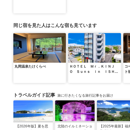
同じ宿を見た人はこんな宿も見ています
丸岡温泉たけくらべ
ＨＯＴＥＬ Ｍｒ．ＫＩＮＪ
コ
Ｏ Ｓｕｎｓ ｉｎ ＩＳＨＩ
ト
ＧＡＫＩ＜石垣島＞
トラベルガイド記事
旅に行きたくなる旅行記事をお届け
【2026年版】夏を思
北陸のイルミネーショ
【2025年最新】福