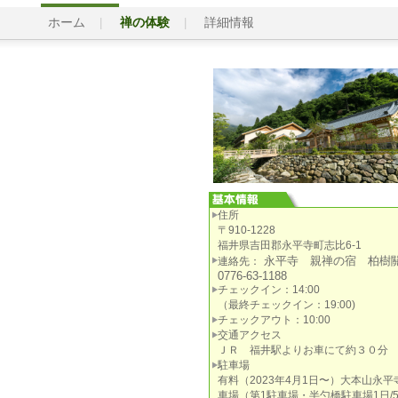
ホーム
禅の体験
詳細情報
住所
〒910-1228
福井県吉田郡永平寺町志比6-1
永平寺 親禅の宿 柏樹
連絡先：
0776-63-1188
チェックイン：14:00
（最終チェックイン：19:00)
チェックアウト：10:00
交通アクセス
ＪＲ 福井駅よりお車にて約３０分
駐車場
有料（2023年4月1日〜）大本山永平
車場（第1駐車場・半勺橋駐車場1日/5