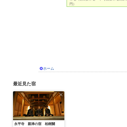
円）
ホーム
最近見た宿
永平寺 親禅の宿 柏樹關