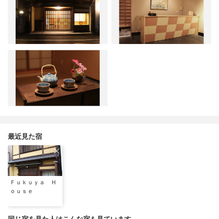
最近見た宿
Ｆｕｋｕｙａ Ｈ
ｏｕｓｅ