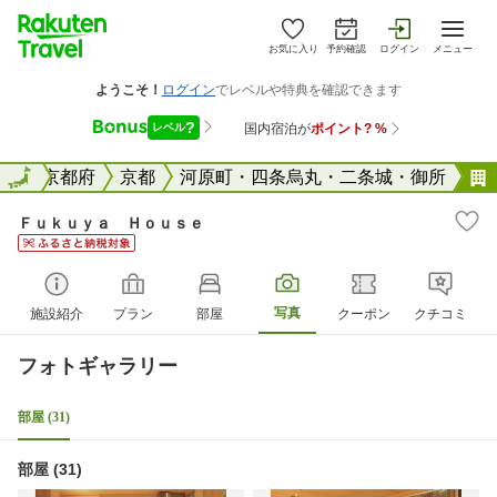
お気に入り
予約確認
ログイン
メニュー
全国
全国
京都府
京都
河原町・四条烏丸・二条城・御所
Ｆｕｋｕｙａ Ｈｏｕｓｅ
写真
施設紹介
プラン
部屋
クーポン
クチコミ
フォトギャラリー
部屋 (31)
部屋 (31)