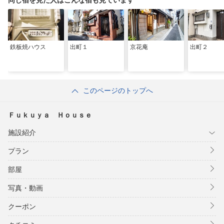
同じ宿を見た人はこんな宿も見ています
鉄板焼ハウス
出町１
京花庵
出町２
このページのトップへ
Ｆｕｋｕｙａ Ｈｏｕｓｅ
施設紹介
プラン
部屋
写真・動画
クーポン