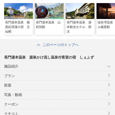
長門湯本温泉 楊
長門湯本温泉 山
長門湯本温泉 湯
油谷湾温泉
貴妃浪漫の宿 玉
村別館
本観光ホテル 西
ル楊貴館
仙閣
京
このページのトップへ
長門湯本温泉 源泉かけ流し温泉付客室の宿 しぇふず
施設紹介
プラン
部屋
写真・動画
クーポン
クチコミ