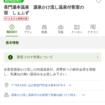
長門湯本温泉 源泉かけ流し温泉付客室の
宿 しぇふず
施設紹介
プラン
部屋
写真
クーポン
クチコミ
基本情報
新型コロナ対策について
全客室源泉かけ流しの内湯温泉付。四季折々の創作会席を堪能
し、気兼ねの無い湯浴みをお楽しみ下さい。
〒759-4103 山口県長門市深川湯本2479-3
源泉かけ流し温泉付のお部屋で気兼ね無いひと時を。