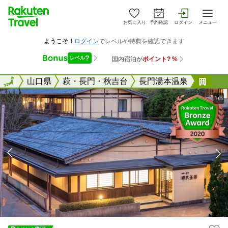
お気に入り
予約確認
ログイン
メニュー
全国
全国
山口県
萩・長門・秋吉台
長門湯本温泉
長門
1/8