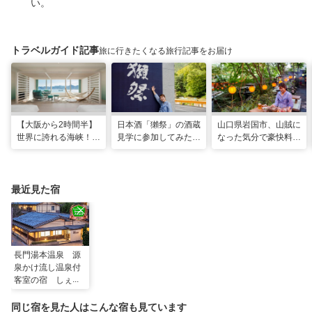
い。
トラベルガイド記事
旅に行きたくなる旅行記事をお届け
【大阪から2時間半】
日本酒「獺祭」の酒蔵
山口県岩国市、山賊に
世界に誇れる海峡！
見学に参加してみた！
なった気分で豪快料理
山口・下関に新しいリ
人の手間とデータで造
が味わえる名物スポッ
ゾナーレが開業
り上げる変わらない美
ト「いろり山賊」
味しさ
最近見た宿
長門湯本温泉 源
泉かけ流し温泉付
客室の宿 しぇふ
ず
同じ宿を見た人はこんな宿も見ています