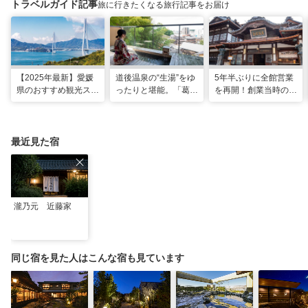
トラベルガイド記事
旅に行きたくなる旅行記事をお届け
【2025年最新】愛媛
道後温泉の“生湯”をゆ
5年半ぶりに全館営業
県のおすすめ観光スポ
ったりと堪能。「葛城
を再開！創業当時の風
ット22選！
琴の庭」で思い出に残
情を残した新しい「道
る2人だけのぜいたく
後温泉本館」で湯浴み
な時間
を楽しむ
最近見た宿
瀧乃元 近藤家
同じ宿を見た人はこんな宿も見ています