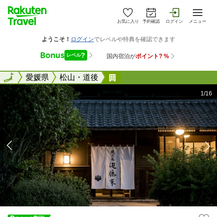
お気に入り
予約確認
ログイン
メニュー
全国
全国
愛媛県
松山・道後
瀧乃元 近藤家
1/16