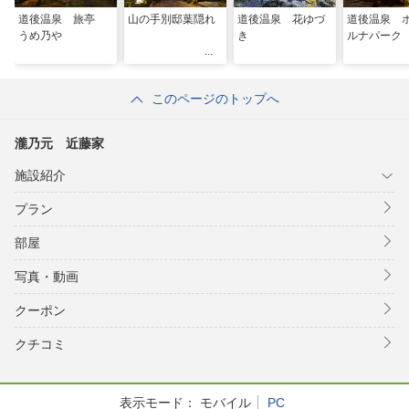
道後温泉 旅亭
山の手別邸葉隠れ
道後温泉 花ゆづ
道後温泉 
うめ乃や
き
ルナパーク
このページのトップへ
瀧乃元 近藤家
施設紹介
プラン
部屋
写真・動画
クーポン
クチコミ
表示モード：
モバイル
PC