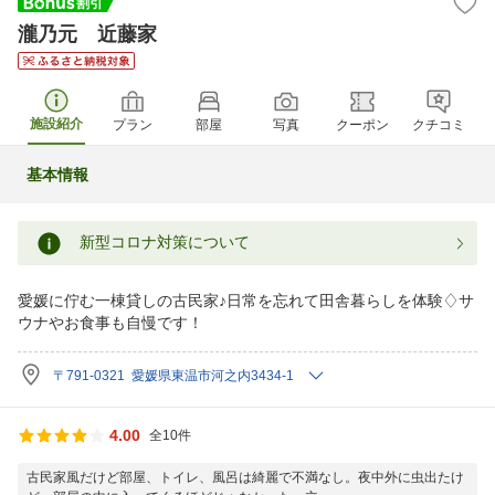
瀧乃元 近藤家
施設紹介
プラン
部屋
写真
クーポン
クチコミ
基本情報
新型コロナ対策について
愛媛に佇む一棟貸しの古民家♪日常を忘れて田舎暮らしを体験♢サ
ウナやお食事も自慢です！
〒791-0321 愛媛県東温市河之内3434-1
4.00
全10件
古民家風だけど部屋、トイレ、風呂は綺麗で不満なし。夜中外に虫出たけ