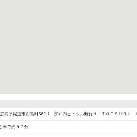
061広島県尾道市百島町662-1 瀬戸内ヒトツル離れＨＩＴＯＴＳＵＲＵ
ら車で約５７分