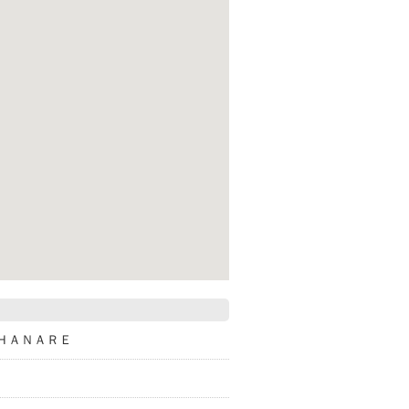
 ＨＡＮＡＲＥ