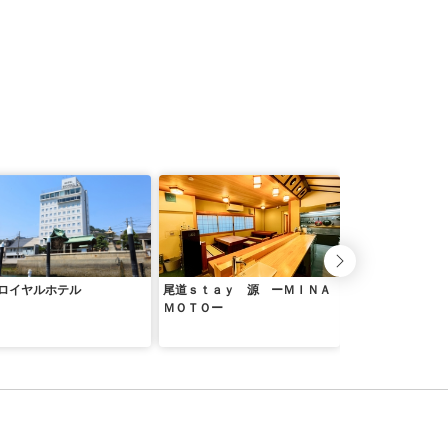
ロイヤルホテル
尾道ｓｔａｙ 源 ーＭＩＮＡ
コートテラスｏｎ
ＭＯＴＯー
ｉ （Ｃｏｔｅ
ｓｓｅ ｏｎｏｍ
ｉ ） ＾