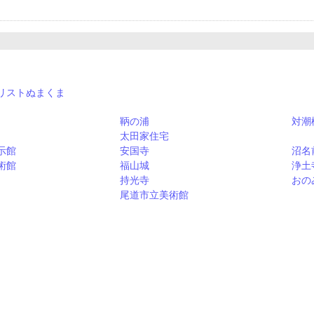
リストぬまくま
鞆の浦
対潮
太田家住宅
示館
安国寺
沼名
術館
福山城
浄土
持光寺
おの
尾道市立美術館