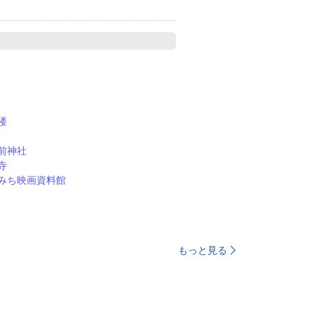
楼
前神社
寺
みち映画資料館
もっと見る