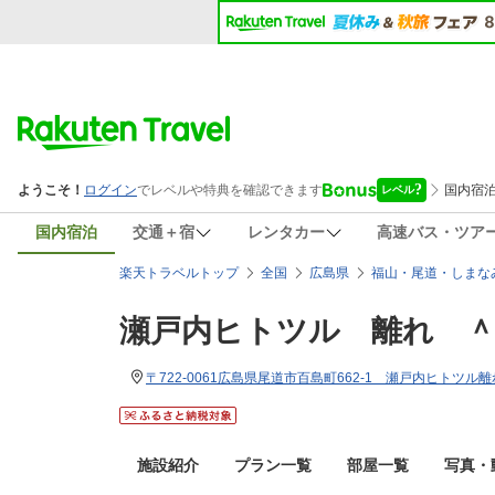
国内宿泊
交通＋宿
レンタカー
高速バス・ツア
楽天トラベルトップ
全国
広島県
福山・尾道・しまな
瀬戸内ヒトツル 離れ 
〒722-0061広島県尾道市百島町662-1 瀬戸内ヒト
施設紹介
プラン一覧
部屋一覧
写真・動