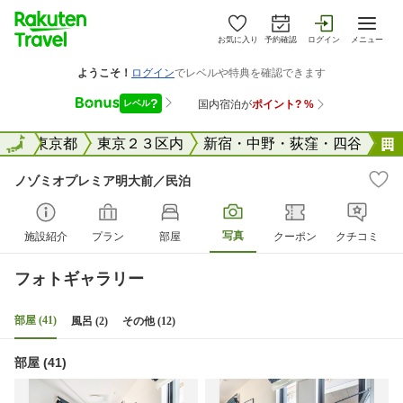
お気に入り
予約確認
ログイン
メニュー
全国
全国
東京都
東京２３区内
新宿・中野・荻窪・四谷
ノゾミオプレミア明大前／民泊
写真
施設紹介
プラン
部屋
クーポン
クチコミ
フォトギャラリー
部屋 (41)
風呂 (2)
その他 (12)
部屋 (41)