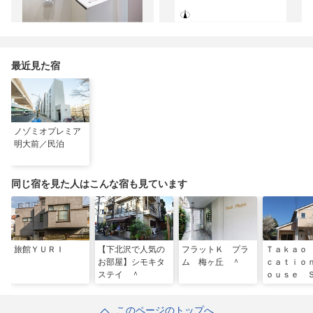
最近見た宿
ノゾミオプレミア
明大前／民泊
同じ宿を見た人はこんな宿も見ています
旅館ＹＵＲＩ
【下北沢で人気の
フラットＫ プラ
Ｔａｋａｏ
お部屋】シモキタ
ム 梅ヶ丘 ＾
ｃａｔｉｏ
ステイ ＾
ｏｕｓｅ 
Ａ／民泊
このページのトップへ