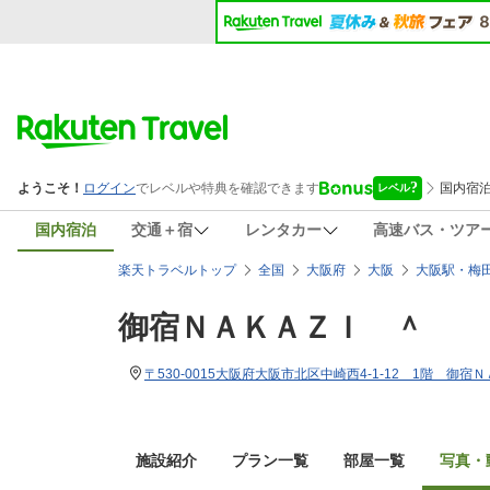
国内宿泊
交通＋宿
レンタカー
高速バス・ツア
楽天トラベルトップ
全国
大阪府
大阪
大阪駅・梅
御宿ＮＡＫＡＺＩ ＾
〒530-0015大阪府大阪市北区中崎西4-1-12 1階 御宿
施設紹介
プラン一覧
部屋一覧
写真・動