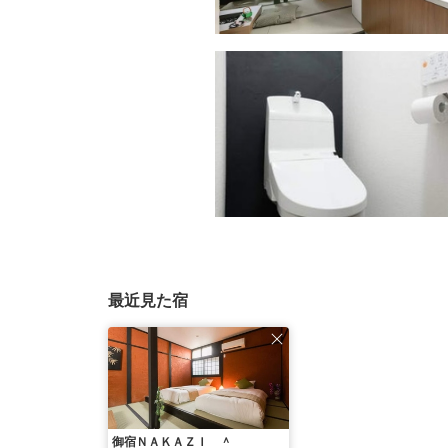
最近見た宿
御宿ＮＡＫＡＺＩ ＾