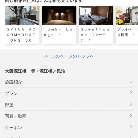
同じ宿を見た人はこんな宿も見ています
ＳＰＩＣＡ ＡＣ
Ｔｏｍｂｉ Ｌｏ
Ｇｕｅｓｔｈｏｕ
プライベー
ＣＯＭＭＯＤＡＴ
ｄｇｅ ＾
ｓｅ ファーモ
ス柳庵 ＾
ＩＯＮＳ ３０
ア ＾
１ ＾
このページのトップへ
大阪深江橋 雲・深江橋／民泊
施設紹介
プラン
部屋
写真・動画
クーポン