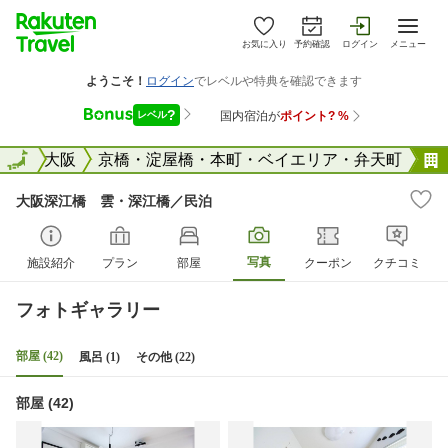
お気に入り
予約確認
ログイン
メニュー
阪府
全国
大阪
京橋・淀屋橋・本町・ベイエリア・弁天町
大阪深江橋 雲・深江橋／民泊
写真
施設紹介
プラン
部屋
クーポン
クチコミ
フォトギャラリー
部屋 (42)
風呂 (1)
その他 (22)
部屋 (42)