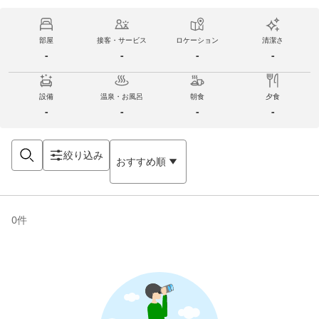
部屋
接客・サービス
ロケーション
清潔さ
-
-
-
-
設備
温泉・お風呂
朝食
夕食
-
-
-
-
絞り込み
おすすめ順
0
件