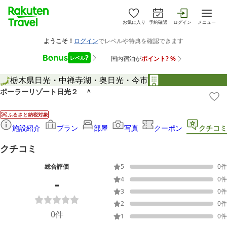
お気に入り
予約確認
ログイン
メニュー
栃木県
日光・中禅寺湖・奥日光・今市
ポーラーリゾート日光２ ＾
ふるさと納税対象
施設紹介
プラン
部屋
写真
クーポン
クチコミ
クチコミ
総合評価
5
0
件
-
4
0
件
3
0
件
2
0
件
0
件
1
0
件