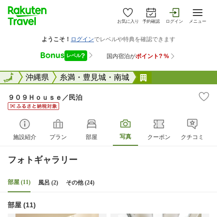
お気に入り
予約確認
ログイン
メニュー
全国
全国
沖縄県
糸満・豊見城・南城
９０９Ｈｏｕｓｅ
９０９Ｈｏｕｓｅ／民泊
写真
施設紹介
プラン
部屋
クーポン
クチコミ
フォトギャラリー
部屋 (11)
風呂 (2)
その他 (24)
部屋 (11)