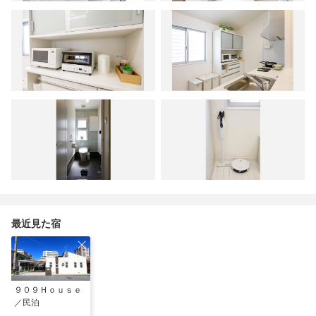
最近見た宿
９０９Ｈｏｕｓｅ
／民泊