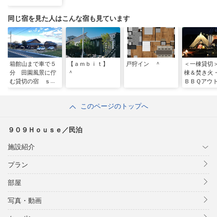
同じ宿を見た人はこんな宿も見ています
箱館山まで車で５
【ａｍｂｉｔ】
戸狩イン ＾
＜一棟貸切
分 田園風景に佇
＾
棟＆焚き火
む貸切の宿 ｓｉ
ＢＢＱアウ
ｋａｒｉ ＾
体験 ＾
このページのトップへ
９０９Ｈｏｕｓｅ／民泊
施設紹介
プラン
部屋
写真・動画