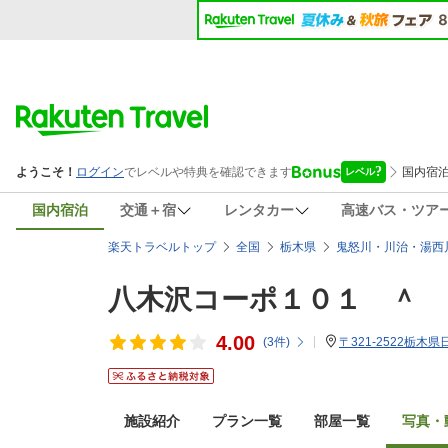
国内宿泊
交通＋宿
レンタカー
高速バス・ツア
楽天トラベルトップ
全国
栃木県
鬼怒川・川治・湯西
八木沢コーポ１０１ ＾
4.00
(
3
件)
〒321-2522栃木
施設紹介
プラン一覧
部屋一覧
写真・動