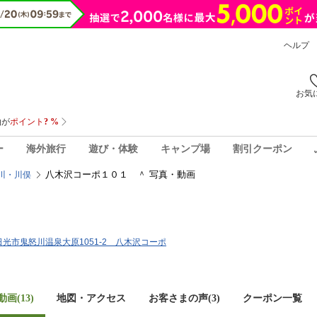
ヘルプ
お気
ー
海外旅行
遊び・体験
キャンプ場
割引クーポン
八木沢コーポ１０１ ＾ 写真・動画
川・川俣
県日光市鬼怒川温泉大原1051-2 八木沢コーポ
画(13)
地図・アクセス
お客さまの声(
3
)
クーポン一覧