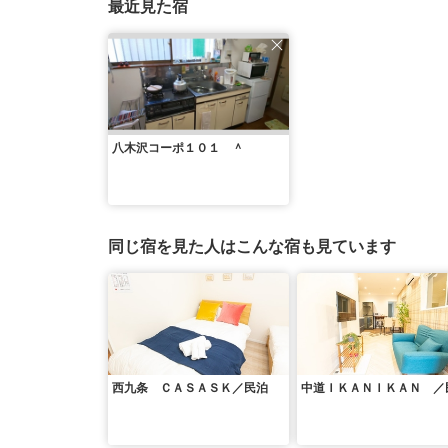
最近見た宿
八木沢コーポ１０１ ＾
同じ宿を見た人はこんな宿も見ています
西九条 ＣＡＳＡＳＫ／民泊
中道ＩＫＡＮＩＫＡＮ ／