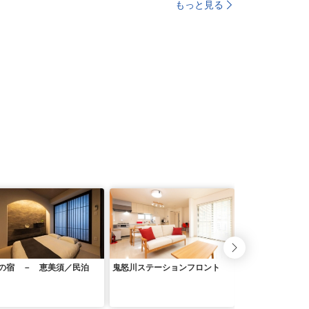
もっと見る
の宿 － 恵美須／民泊
鬼怒川ステーションフロント
ＢｉｔｃｏｉｎＶ
路島 ＾