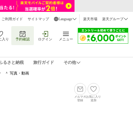
ご利用ガイド
サイトマップ
Language
楽天市場
楽天グループ
に入り
予約確認
ログイン
メニュー
ふるさと納税
旅行ガイド
その他
 ＾ 写真・動画
メルマガ
お気に入り
登録
追加