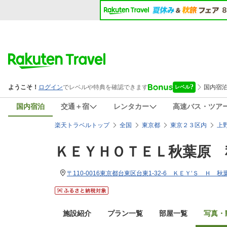
国内宿泊
交通＋宿
レンタカー
高速バス・ツア
楽天トラベルトップ
全国
東京都
東京２３区内
上
ＫＥＹＨＯＴＥＬ秋葉原 
〒110-0016東京都台東区台東1-32-6 ＫＥＹ‘Ｓ Ｈ 秋
施設紹介
プラン一覧
部屋一覧
写真・動