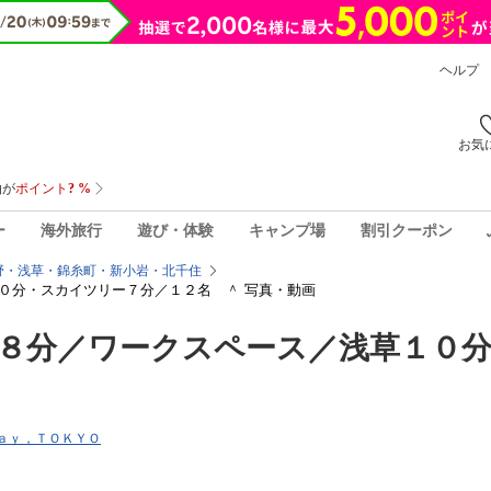
ヘルプ
お気
ー
海外旅行
遊び・体験
キャンプ場
割引クーポン
野・浅草・錦糸町・新小岩・北千住
０分・スカイツリー７分／１２名 ＾ 写真・動画
８分／ワークスペース／浅草１０
Ｓｔａｙ，ＴＯＫＹＯ