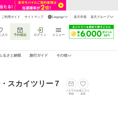
ご利用ガイド
サイトマップ
Language
楽天市場
楽天グループ
に入り
予約確認
ログイン
メニュー
ふるさと納税
旅行ガイド
その他
分・スカイツリー７
メルマガ
お気に入り
登録
追加