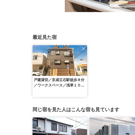
最近見た宿
戸建貸切／京成立石駅徒歩８分
／ワークスペース／浅草１０
分・スカイツリー７分／１２
名 ＾
同じ宿を見た人はこんな宿も見ています