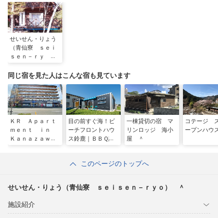
せいせん・りょう
（青仙寮 ｓｅｉ
ｓｅｎ－ｒｙ
ｏ） ＾
同じ宿を見た人はこんな宿も見ています
ＫＲ Ａｐａｒｔ
目の前すぐ海！ビ
一棟貸切の宿 マ
コテージ 
ｍｅｎｔ ｉｎ
ーチフロントハウ
リンロッジ 海小
ープンハウ
Ｋａｎａｚａｗａ
ス鈴鹿｜ＢＢＱ設
屋 ＾
／民泊
備利用可能｜鈴鹿
サーキットまで９
このページのトップへ
キロ！／民泊
せいせん・りょう（青仙寮 ｓｅｉｓｅｎ－ｒｙｏ） ＾
施設紹介