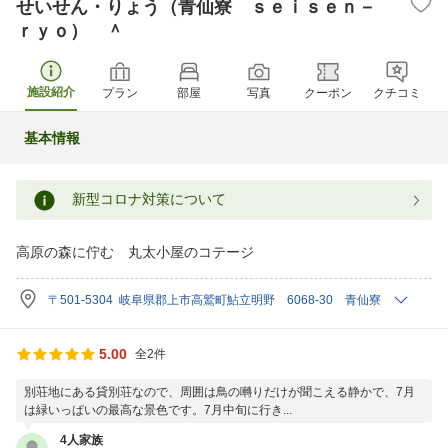
せいせん・りょう（青仙寮 ｓｅｉｓｅｎ－
ｒｙｏ） ＾
施設紹介
プラン
部屋
写真
クーポン
クチコミ
基本情報
新型コロナ対策について
高原の森に佇む 丸太小屋のコテージ
〒501-5304 岐阜県郡上市高鷲町鮎立明野 6068-30 青仙寮
5.00
全2件
別荘地にある貸別荘なので、周囲は鳥の囀りだけが聞こえる静かで、7月
は緑いっぱいの最高な景色です。7月中旬に行き...
4人家族