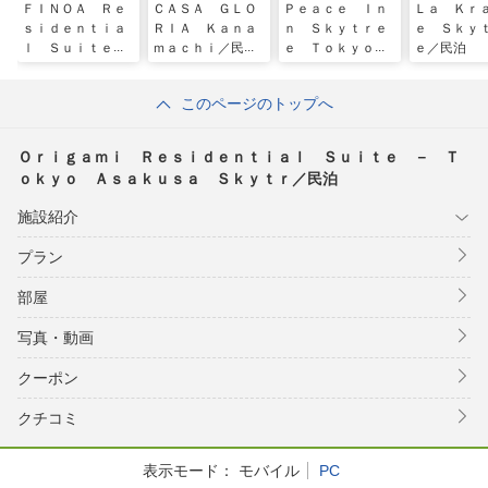
ＦＩＮＯＡ Ｒｅ
ＣＡＳＡ ＧＬＯ
Ｐｅａｃｅ Ｉｎ
Ｌａ Ｋｒ
ｓｉｄｅｎｔｉａ
ＲＩＡ Ｋａｎａ
ｎ Ｓｋｙｔｒｅ
ｅ Ｓｋｙ
ｌ Ｓｕｉｔｅ
ｍａｃｈｉ／民泊
ｅ Ｔｏｋｙｏ
ｅ／民泊
Ａｓａｋｕｓａ／
２階建戸建 ＾
Ｏｓｈｉａｇｅ
このページのトップへ
Ｓｋｙｔｒｅｅ／
民泊
Ｏｒｉｇａｍｉ Ｒｅｓｉｄｅｎｔｉａｌ Ｓｕｉｔｅ － Ｔ
ｏｋｙｏ Ａｓａｋｕｓａ Ｓｋｙｔｒ／民泊
施設紹介
プラン
部屋
写真・動画
クーポン
クチコミ
表示モード：
モバイル
PC