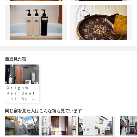
最近見た宿
Ｏｒｉｇａｍｉ
Ｒｅｓｉｄｅｎｔ
ｉａｌ Ｓｕｉｔ
ｅ － Ｔｏｋｙ
ｏ Ａｓａｋｕｓ
同じ宿を見た人はこんな宿も見ています
ａ Ｓｋｙｔｒ／
民泊