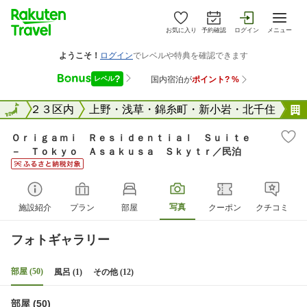
お気に入り
予約確認
ログイン
メニュー
東京２３区内
全国
上野・浅草・錦糸町・新小岩・北千住
Ｏｒｉｇａｍｉ Ｒｅｓｉｄｅｎｔｉａｌ Ｓｕｉｔｅ
－ Ｔｏｋｙｏ Ａｓａｋｕｓａ Ｓｋｙｔｒ／民泊
写真
施設紹介
プラン
部屋
クーポン
クチコミ
フォトギャラリー
部屋 (50)
風呂 (1)
その他 (12)
部屋 (50)