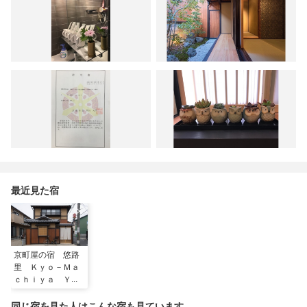
最近見た宿
京町屋の宿 悠路
里 Ｋｙｏ－Ｍａ
ｃｈｉｙａ Ｙｕ
ｌｕｌＹ ＾
同じ宿を見た人はこんな宿も見ています