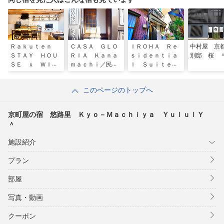
Ｒａｋｕｔｅｎ
ＣＡＳＡ ＧＬＯ
ＩＲＯＨＡ Ｒｅ
中村屋 京
ＳＴＡＹ ＨＯＵ
ＲＩＡ Ｋａｎａ
ｓｉｄｅｎｔｉａ
別邸 桜 
ＳＥ ｘ ＷＩＬ
ｍａｃｈｉ／民泊
ｌ Ｓｕｉｔｅ
Ｌ ＳＴＹＬＥ
Ａｓａｋｕｓａ
佐賀伊万里
Ｓｋｙｔｒｅｅ／
このページのトップへ
民泊
京町屋の宿 悠路里 Ｋｙｏ－Ｍａｃｈｉｙａ ＹｕｌｕｌＹ
＾
施設紹介
プラン
部屋
写真・動画
クーポン