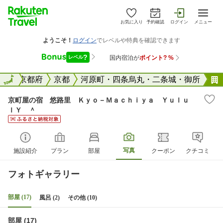
お気に入り
予約確認
ログイン
メニュー
全国
全国
京都府
京都
河原町・四条烏丸・二条城・御所
京町屋の宿 悠路里 Ｋｙｏ－Ｍａｃｈｉｙａ Ｙｕｌｕ
ｌＹ ＾
写真
施設紹介
プラン
部屋
クーポン
クチコミ
フォトギャラリー
部屋 (17)
風呂 (2)
その他 (10)
部屋 (17)