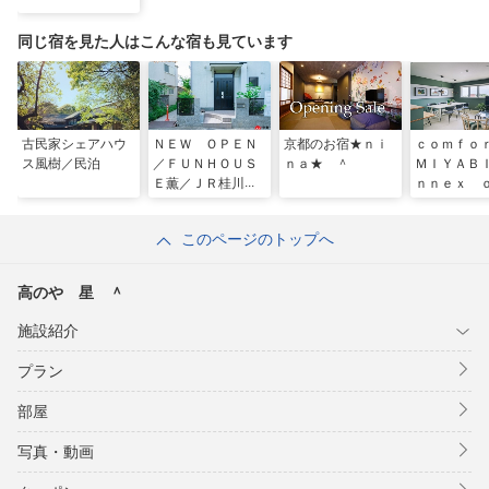
同じ宿を見た人はこんな宿も見ています
古民家シェアハウ
ＮＥＷ ＯＰＥＮ
京都のお宿★ｎｉ
ｃｏｍｆ
ス風樹／民泊
／ＦＵＮＨＯＵＳ
ｎａ★ ＾
ＭＩＹＡＢ
Ｅ薫／ＪＲ桂川駅
ｎｎｅｘ 
徒歩１０ｍｉｎｓ
ｅ 【１
（京都駅からわず
＾
このページのトップへ
か２駅） ＾
高のや 星 ＾
施設紹介
プラン
部屋
写真・動画