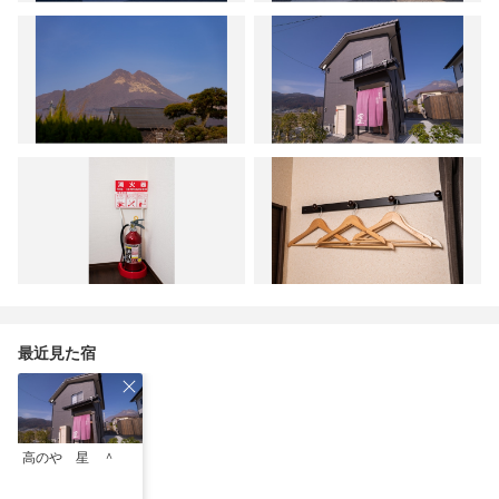
最近見た宿
高のや 星 ＾