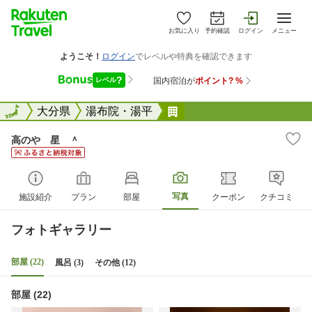
お気に入り
予約確認
ログイン
メニュー
全国
全国
大分県
湯布院・湯平
高のや 星 ＾
高のや 星 ＾
写真
施設紹介
プラン
部屋
クーポン
クチコミ
フォトギャラリー
部屋 (22)
風呂 (3)
その他 (12)
部屋 (22)