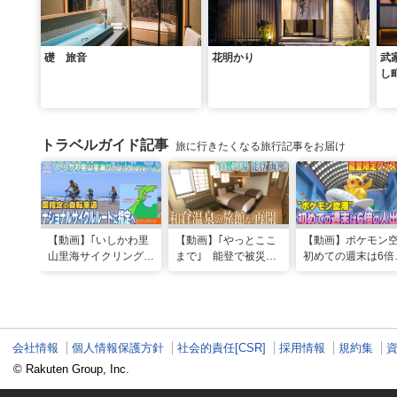
礎 旅音
花明かり
武
し
トラベルガイド記事
旅に行きたくなる旅行記事をお届け
【動画】｢いしかわ里
【動画】｢やっとここ
【動画】ポケモン
山里海サイクリングル
まで｣ 能登で被災の
初めての週末は6倍
ート｣国指定の自転車
和倉温泉旅館｢能登 海
人出 能登限定グ
道“ナショナルサイク
舟｣が営業再開 喜び
はほとんどが品切
ルルート”に指定へ
の日に従業員は…
会社情報
個人情報保護方針
社会的責任[CSR]
採用情報
規約集
© Rakuten Group, Inc.