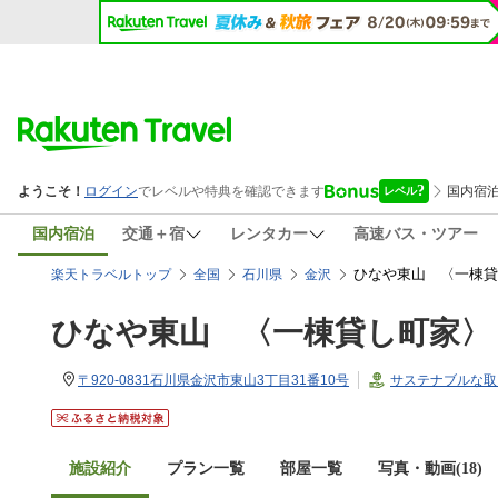
国内宿泊
交通＋宿
レンタカー
高速バス・ツアー
ひなや東山 〈一棟貸
楽天トラベルトップ
全国
石川県
金沢
ひなや東山 〈一棟貸し町家〉
〒920-0831石川県金沢市東山3丁目31番10号
サステナブルな取
施設紹介
プラン一覧
部屋一覧
写真・動画(18)