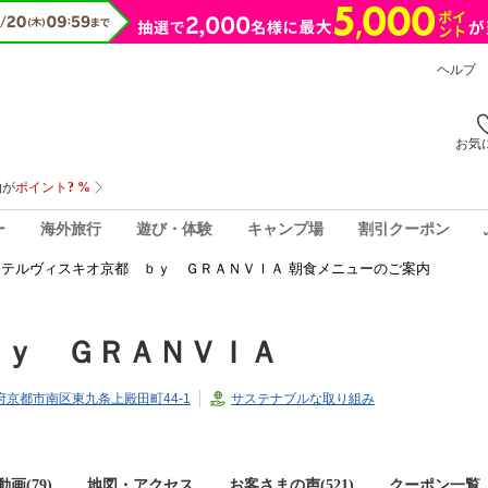
ヘルプ
お気
ー
海外旅行
遊び・体験
キャンプ場
割引クーポン
ホテルヴィスキオ京都 ｂｙ ＧＲＡＮＶＩＡ 朝食メニューのご案内
ｂｙ ＧＲＡＮＶＩＡ
京都府京都市南区東九条上殿田町44-1
サステナブルな取り組み
画(79)
地図・アクセス
お客さまの声(
521
)
クーポン一覧