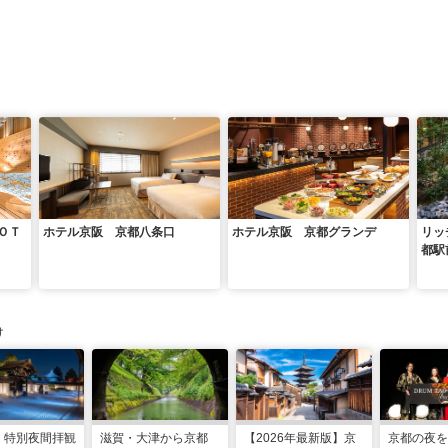
ＯＴ
ホテル京阪 京都八条口
ホテル京阪 京都グランデ
リッ
都駅
け
】特別夜間拝観
滋賀・大津から京都
【2026年最新版】京
京都の夜を