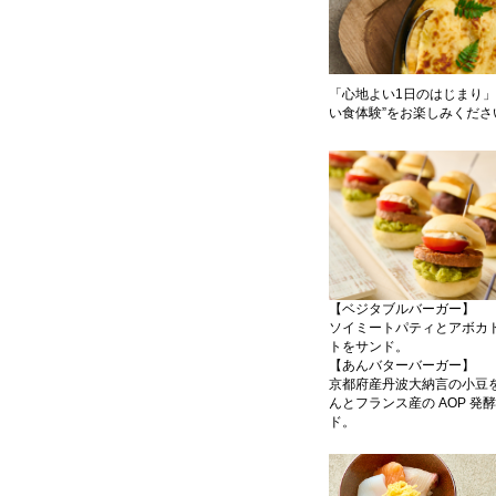
「心地よい1日のはじまり
い食体験”をお楽しみくださ
【ベジタブルバーガー】
ソイミートパティとアボカ
トをサンド。
【あんバターバーガー】
京都府産丹波大納言の小豆
んとフランス産の AOP 発
ド。