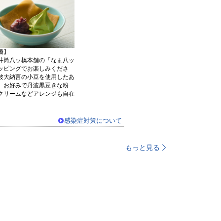
橋】
井筒八ッ橋本舗の「なま八ッ
ッピングでお楽しみくださ
波大納言の小豆を使用したあ
、お好みで丹波黒豆きな粉
クリームなどアレンジも自在
感染症対策について
もっと見る