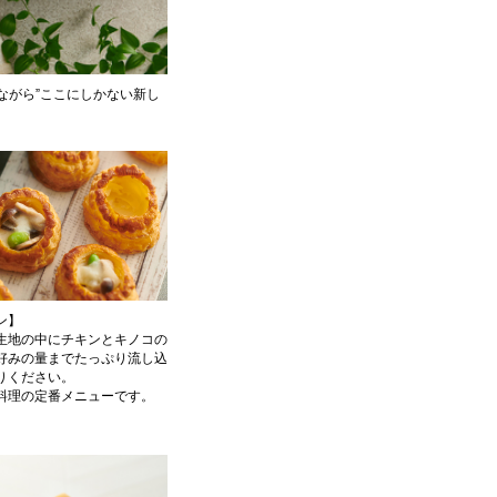
ながら”ここにしかない新し
ン】
生地の中にチキンとキノコの
好みの量までたっぷり流し込
りください。
料理の定番メニューです。