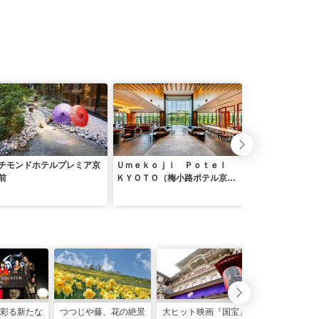
チモンドホテルプレミア京
Ｕｍｅｋｏｊｉ Ｐｏｔｅｌ
都シティ 近鉄京
前
ＫＹＯＴＯ（梅小路ポテル京
テル近鉄京都駅）
都）
彩る新たな
つつじや藤、花の絶景
大ヒット映画『国宝』
【京都】ラグ