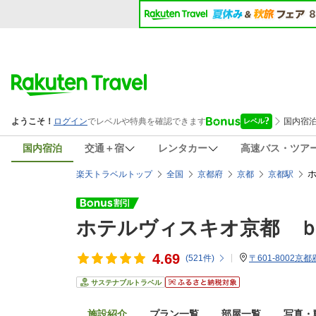
国内宿泊
交通＋宿
レンタカー
高速バス・ツア
楽天トラベルトップ
全国
京都府
京都
京都駅
ホテルヴィスキオ京都 
4.69
(
521
件)
〒601-8002
サステナブルトラベル
施設紹介
プラン一覧
部屋一覧
写真・動