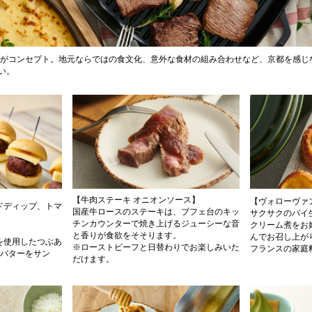
」がコンセプト。地元ならではの食文化、意外な食材の組み合わせなど、京都を感じ
い。
【牛肉ステーキ オニオンソース】
【ヴォローヴァ
ドディップ、トマ
国産牛ロースのステーキは、ブフェ台のキッ
サクサクのパイ
チンカウンターで焼き上げるジューシーな音
クリーム煮をお
と香りが食欲をそそります。
んでお召し上が
を使用したつぶあ
※ローストビーフと日替わりでお楽しみいた
フランスの家庭
酵バターをサン
だけます。