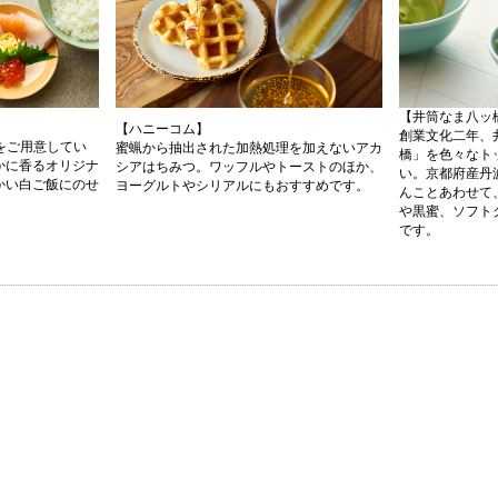
【井筒なま八ッ
【ハニーコム】
創業文化二年、
鮮をご用意してい
蜜蝋から抽出された加熱処理を加えないアカ
橋」を色々なト
かに香るオリジナ
シアはちみつ。ワッフルやトーストのほか、
い。京都府産丹
かい白ご飯にのせ
ヨーグルトやシリアルにもおすすめです。
んことあわせて
や黒蜜、ソフト
です。