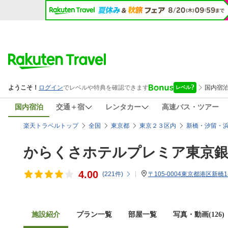
国内宿泊
交通＋宿
レンタカー
高速バス・ツアー
楽天トラベルトップ
全国
東京都
東京２３区内
新橋・汐留・
からくさホテルプレミア東京
4.00
(
221
件)
〒105-0004東京都港区新橋1-
施設紹介
プラン一覧
部屋一覧
写真・動画(126)