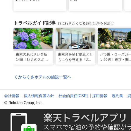
トラベルガイド記事
旅に行きたくなる旅行記事をお届け
東京のあじさい名所
東京湾を望む絶景とと
バラ園・ローズガ
14選！駅近のスポッ
もに心を整える「JW
ン20選！東京・関
トや2026年見頃情報
マリオット・ホテル東
の名所をご紹介
も
京」でのマインドフル
な滞在
からくさホテルの施設一覧へ
会社情報
個人情報保護方針
社会的責任[CSR]
採用情報
規約集
© Rakuten Group, Inc.