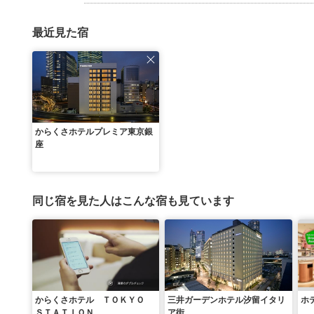
最近見た宿
からくさホテルプレミア東京銀
座
同じ宿を見た人はこんな宿も見ています
からくさホテル ＴＯＫＹＯ
三井ガーデンホテル汐留イタリ
ホ
ＳＴＡＴＩＯＮ
ア街