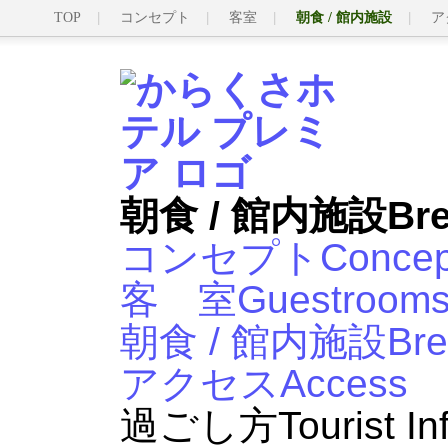
TOP
コンセプト
客室
朝食 / 館内施設
ア
朝食 / 館内施設
Bre
コンセプト
Concep
客 室
Guestroom
朝食 / 館内施設
Bre
アクセス
Access
過ごし方
Tourist In