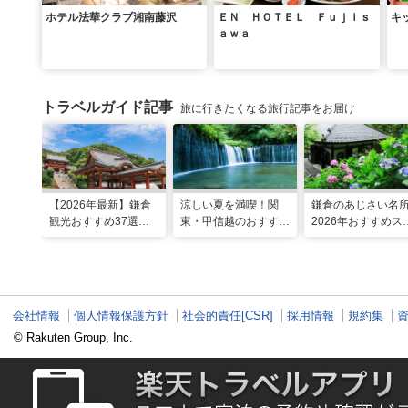
ホテル法華クラブ湘南藤沢
ＥＮ ＨＯＴＥＬ Ｆｕｊｉｓ
キ
ａｗａ
トラベルガイド記事
旅に行きたくなる旅行記事をお届け
【2026年最新】鎌倉
涼しい夏を満喫！関
鎌倉のあじさい名
観光おすすめ37選！
東・甲信越のおすすめ
2026年おすすめス
運気UP！グルメや絶
避暑地14選
ット16選～
景スポット、ロケ地も
会社情報
個人情報保護方針
社会的責任[CSR]
採用情報
規約集
© Rakuten Group, Inc.