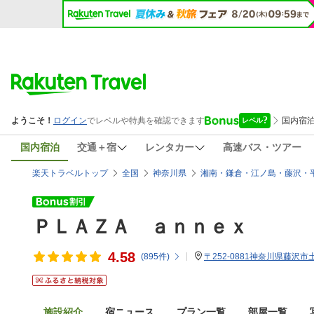
国内宿泊
交通＋宿
レンタカー
高速バス・ツアー
楽天トラベルトップ
全国
神奈川県
湘南・鎌倉・江ノ島・藤沢・
ＰＬＡＺＡ ａｎｎｅｘ
4.58
(
895
件)
〒252-0881神奈川県藤
施設紹介
宿ニュース
プラン一覧
部屋一覧