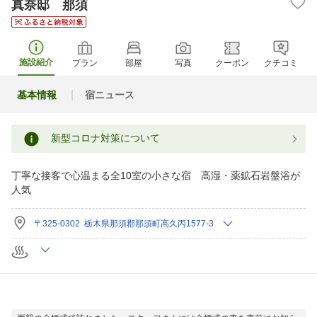
真奈邸 那須
施設紹介
プラン
部屋
写真
クーポン
クチコミ
基本情報
宿ニュース
新型コロナ対策について
丁寧な接客で心温まる全10室の小さな宿 高湿・薬鉱石岩盤浴が
人気
〒325-0302 栃木県那須郡那須町高久丙1577-3