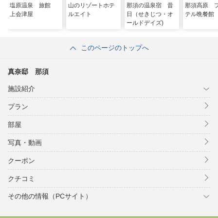
塩原温泉 旅館
山のリゾートホテ
那須の温泉宿 昔
那須高原 
上会津屋
ルエイト
日（せきじつ・オ
テル晩餐館
ールドデイズ)
このページのトップへ
真奈邸 那須
施設紹介
プラン
部屋
写真・動画
クーポン
クチコミ
その他の情報（PCサイト）