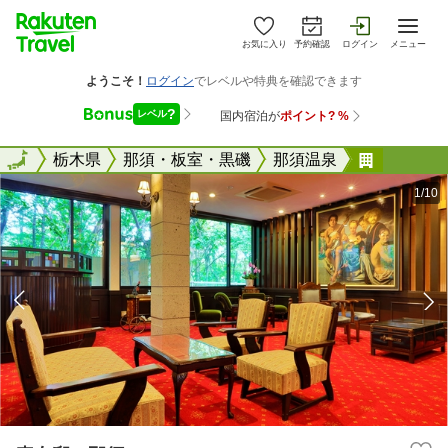
お気に入り
予約確認
ログイン
メニュー
全国
全国
栃木県
那須・板室・黒磯
那須温泉
真奈邸 
1/10