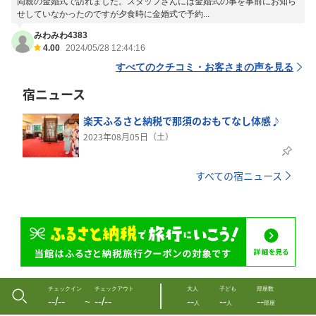
両親の金婚式で訪れました。スタッフさんには金婚式の事を事前にお知ら
せしていなかったのですが夕食時に金婚式で予約...
みわみわ4383
4.00
2024/05/28 12:44:16
すべてのクチコミ・お客さまの声を見る
宿ニュース
楽天ふるさと納税で那須のおもてなし体感♪
2023年08月05日（土）
すべての宿ニュース
チェックイン
チェックアウト
大人
子ども
部屋数
--/--
--/--
--
--
--
〜
人
人
部屋