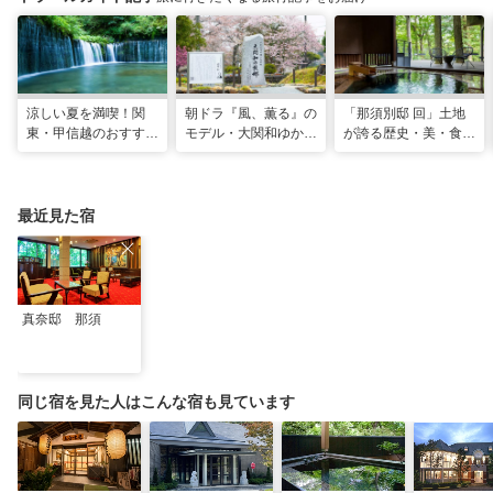
涼しい夏を満喫！関
朝ドラ『風、薫る』の
「那須別邸 回」土地
東・甲信越のおすすめ
モデル・大関和ゆかり
が誇る歴史・美・食を
避暑地14選
の地を巡る、大田原・
堪能する極上の休日
黒羽観光モデルコース
最近見た宿
真奈邸 那須
同じ宿を見た人はこんな宿も見ています