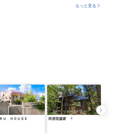
もっと見る
ＲＵ ＨＯＵＳＥ
民宿笹森家 ＾
松江の里