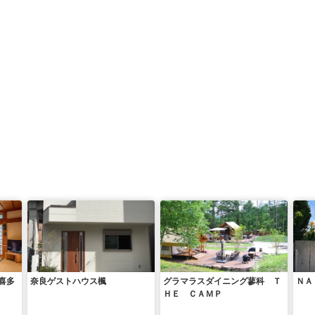
喜多
奈良ゲストハウス楓
グラマラスダイニング蓼科 Ｔ
ＮＡ
ＨＥ ＣＡＭＰ