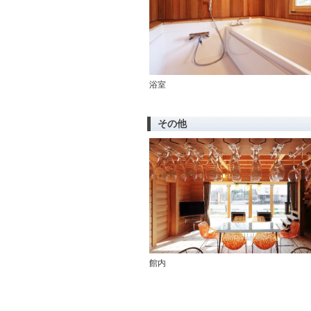
浴室
その他
館内