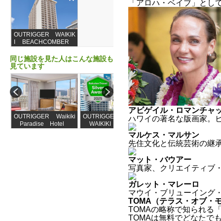
「アロハ・ベイブ」とし
OUTRIGGER WAIKIK
I BEACHCOMBER
HOTEL
同じ施設を見た人はこんな施設も
見ています
アビゲイル・ロマンチャ
OUTRIGGER Waikiki
OUTRIGGER REEF
SHERATON PRINCE
ハワイの著名な版画家。
Paradise Hotel
WAIKIKI BEACH
SS KAIULANI WAIK
RESORT
IKI BEACH
マルケス・マルサン
先住文化と伝統芸術の継
マット・バウアー
写真家、クリエイティブ
ガレット・マレーロ
マウイ・ブリューイング
TOMA（テラス・オブ・
TOMAの略称で知られる「T
TOMAは無料でどなたで