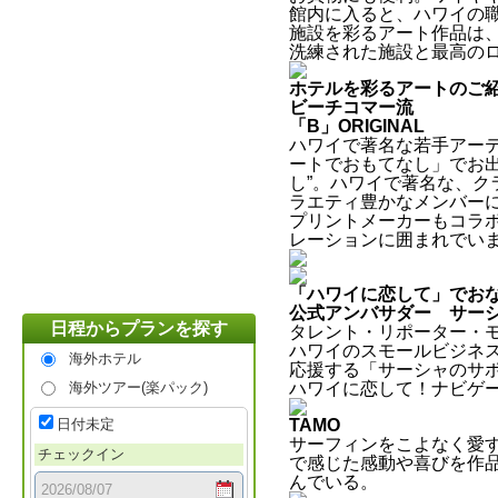
館内に入ると、ハワイの
施設を彩るアート作品は
洗練された施設と最高の
ホテルを彩るアートのご
ビーチコマー流
「B」ORIGINAL
ハワイで著名な若手アー
ートでおもてなし」でお
し”。ハワイで著名な、
ラエティ豊かなメンバー
プリントメーカーもコラ
レーションに囲まれでい
「ハワイに恋して」でお
公式アンバサダー サー
日程からプランを探す
タレント・リポーター・
ハワイのスモールビジネ
海外ホテル
応援する「サーシャのサポ
海外ツアー(楽パック)
ハワイに恋して！ナビゲ
日付未定
TAMO
サーフィンをこよなく愛す
チェックイン
で感じた感動や喜びを作
んでいる。