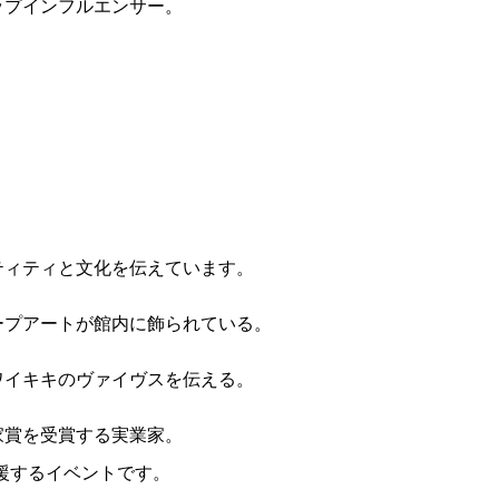
ップインフルエンサー。
NCE WAIKIKI
HYATT REGENCY
HILTON HAWAIIAN
HALEPUN
ティティと文化を伝えています。
WAIKIKI BEACH R
VILLAGE WAIKIKI
BY HAL
ESORT AND SPA
BEACH RESORT
ープアートが館内に飾られている。
ワイキキのヴァイヴスを伝える。
家賞を受賞する実業家。
動を支援するイベントです。