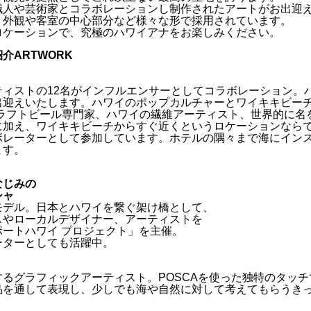
職人や芸術家とコラボレーションし制作されたアートがお出迎
、外観や客室の中心部分など様々な形で採用されています。
ロケーションで、究極のハワイアナをお楽しみください。
紹介
ARTWORK
ティストの12名がインフルエンサーとしてコラボレーション。
出迎えいたします。ハワイのポップカルチャーとワイキキビーチ
クラフトビール専門家、ハワイの繊維アーティスト、世界的に名
に加え、ワイキキビーチからすぐ近くというロケーションなら
ボレーターとして参加しています。ホテルの隅々まで海にイン
ます。
なじみの
シャ
モデル。日本とハワイを繋ぐ架け橋として、
スやローカルデザイナー、アーティストを
ートハワイ プロジェクト」を主催。
ーターとしても活躍中。
るグラフィックアーティスト。POSCAを使った独特のタッ
品を通して表現し、少しでも海や自然に対して考えてもらうき