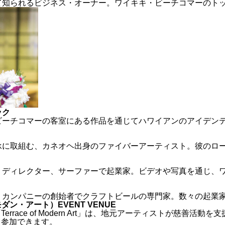
て知られるビジネス・オーナー。ワイキキ・ビーチコマーのト
ック
EMBASSY SUITES
WAIKIKI MALIA
HYATT PLACE WAI
PRI
ビーチコマーの客室にある作品を通じてハワイアンのアイデン
BY HILTON - WAI
KIKI BEACH
KIKI BEACH WALK
承に取組む、カネオヘ出身のファイバーアーティスト。彼のロ
・ディレクター、サーファーで起業家。ビデオや写真を通じ、
・カンパニーの創始者でクラフトビールの専門家。数々の起業
モダン・アート）
EVENT VENUE
errace of Modern Art」は、地元アーティストが慈善活
も参加できます。