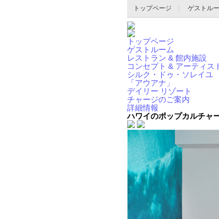
トップページ
ゲストル
トップページ
ゲストルーム
レストラン & 館内施設
コンセプト & アーティス
シルク・ドゥ・ソレイユ
「アウアナ」
デイリー リゾート
チャージのご案内
詳細情報
ハワイのポップカルチャ