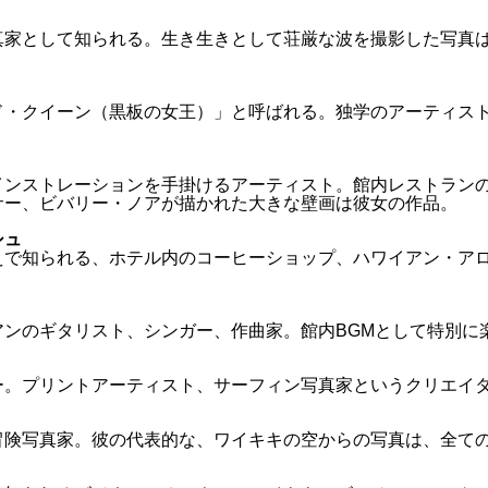
真家として知られる。生き生きとして荘厳な波を撮影した写真
ド・クイーン（黒板の女王）」と呼ばれる。独学のアーティス
インストレーションを手掛けるアーティスト。館内レストラン
サー、ビバリー・ノアが描かれた大きな壁画は彼女の作品。
シュ
えで知られる、ホテル内のコーヒーショップ、ハワイアン・ア
。
アンのギタリスト、シンガー、作曲家。館内BGMとして特別に
ー。プリントアーティスト、サーフィン写真家というクリエイ
冒険写真家。彼の代表的な、ワイキキの空からの写真は、全て