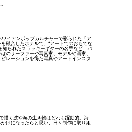
え。
ハワイアンポップカルチャーで彩られた「ア
を融合したホテルで、“アートでのおもてな
を知られたスラッキーギターの名手など、バ
ではのサーファーや写真家、モデルや画家、
スピレーションを得た写真やアートインスタ
チで描く波や海の生き物はどれも躍動的。海
っかけになったらと思い、日々制作に取り組