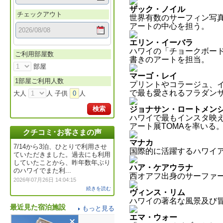
ザック・ノイル
チェックアウト
世界有数のサーフィン写
アートの中心を担う。
エリン・イーバラ
ハワイの「チョークボー
ご利用部屋数
書きのアートを担当。
部屋
マーゴ・レイ
1部屋ご利用人数
プリントやコラージュ、
で最も愛されるフラダン
大人
人 子供
0
人
検索
ジョナサン・ロートメン
ハワイで最もインスタ映
アート展TOMAを率いる
クチコミ･お客さまの声
マナカ
7/14から3泊、ひとりで利用させ
国際的に活躍するハワイ
ていただきました。過去にも利用
していたことから、昨年数年ぶり
ハア・ケアウラナ
のハワイでまた利...
西オアフ出身のサーファ
2026年07月26日 14:04:15
続きを読む
ヴィンス・リム
ハワイの著名な風景及び
最近見た宿泊施設
もっと見る
エマ・ウォー