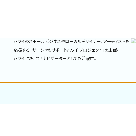
WAIKIKI
VILLAGE
「ハワイに恋して」でおなじみの
BEACH
WAIKIKI
公式アンバサダー サーシャ
RESORT AND
BEACH RESORT
タレント・リポーター・モデル。日本とハワイを繋ぐ架け橋として、
SPA
ハワイのスモールビジネスやローカルデザイナー、アーティストを
応援する「サーシャのサポートハワイ プロジェクト」を主催。
ハワイに恋して！ナビゲーターとしても活躍中。