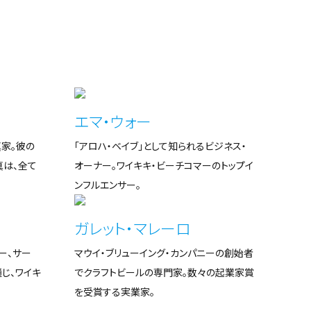
品を通して表現し、少しでも海や自然に対して考え
てもらうきっかけになったらと思い、日々制作に取
り組んでいる。
エリン・イーバラ
エマ・ウォー
家。彼の
「アロハ・ベイブ」として知られるビジネス・
ハワイの「チョークボード・クイーン（黒板の女王）」
真は、全て
オーナー。ワイキキ・ビーチコマーのトップイ
と呼ばれる。独学のアーティスト兼壁画作家。各階
ンフルエンサー。
のエレベーター周りの手書きのアートを担当。
ガレット・マレーロ
ジョナサン・ロートメンシュ
ー、サー
マウイ・ブリューイング・カンパニーの創始者
じ、ワイキ
でクラフトビールの専門家。数々の起業家賞
ハワイで最もインスタ映えで知られる、ホテル内の
を受賞する実業家。
コーヒーショップ、ハワイアン・アロマ・カフェのオー