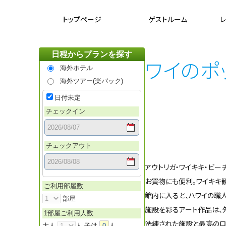
トップページ
ゲストルーム
レ
日程からプランを探す
ハワイのポ
海外ホテル
海外ツアー(楽パック)
日付未定
チェックイン
チェックアウト
アウトリガ・ワイキキ・ビー
お買物にも便利。ワイキキ
ご利用部屋数
館内に入ると、ハワイの職
部屋
施設を彩るアート作品は、
1部屋ご利用人数
洗練された施設と最高のロ
大人
人 子供
0
人