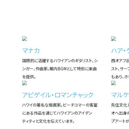
世界有数のサーフィン写真家として知られる。生き
生きとして荘厳な波を撮影した写真は、ゲストルー
ムに使用され、客室の重要なアートの中心を担う。
マナカ
ハア・
国際的に活躍するハワイアンのギタリスト、シ
西オアフ出
マーゴ・レイ
ンガー、作曲家。館内BGMとして特別に楽曲
スト、サー
を提供。
もあり、ホ
プリントやコラージュ、インストレーションを手掛け
るアーティスト。館内レストランのマウイ・ブリューイ
アビゲイル・ロマンチャック
マルケ
ング内にある、ハワイで最も愛されるフラダンサー、
ハワイの著名な版画家。ビーチコマーの客室
先住文化
ビバリー・ノアが描かれた大きな壁画は彼女の作
にある作品を通じてハワイアンのアイデン
オヘ出身
品。
ティティと文化を伝えています。
プアート