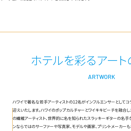
ホテルを彩るアート
ARTWORK
ハワイで著名な若手アーティストの12名がインフルエンサーとしてコ
迎えいたします。ハワイのポップカルチャーとワイキキビーチを融合し
の繊維アーティスト、世界的に名を知られたスラッキーギターの名手な
TON
EMBASSY
WAIKIKI MALIA
HYATT PLA
ンならではのサーファーや写真家、モデルや画家、プリントメーカーも
ESS
SUITES BY
WAIKIKI BEAC