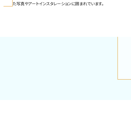
た写真やアートインスタレーションに囲まれでいます。
ANI
HILTON -
EACH
WAIKIKI
BEACH WALK