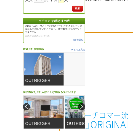
検索
クチコミ･お客さまの声
7/14から3泊、ひとりで利用させていただきました。過
去にも利用していたことから、昨年数年ぶりのハワイ
でまた利...
2026年07月26日 14:04:15
続きを読む
最近見た宿泊施設
もっと見る
OUTRIGGER
WAIKIKI
同じ施設を見た人はこんな施設も見ています
BEACHCOMBER
HOTEL
ビーチコマー流
「B」ORIGINAL
OUTRIGGER
OUTRIGGER
SHERA
Waikiki
REEF WAIKIKI
PRINC