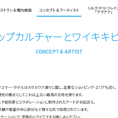
シルク・ドゥ・ソレイ
ストラン & 館内施設
コンセプト & アーティスト
「アウアナ」
ップカルチャーとワイキキ
CONCEPT & ARTIST
チコマー・ホテルはカラカウア通りに面し、主要なショッピング・エリアも近く、
観光の拠点としてこれ以上ない最高の立地を誇ります。
人や芸術家とコラボレーションし制作されたアートがお出迎え。
外観や客室の中心部分など様々な形で採用されています。
ケーションで、究極のハワイアナをお楽しみください。