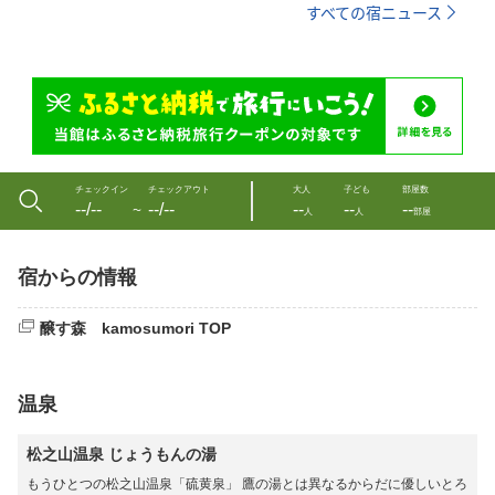
すべての宿ニュース
チェックイン
チェックアウト
大人
子ども
部屋数
--/--
--/--
--
--
--
〜
人
人
部屋
宿からの情報
醸す森 kamosumori TOP
温泉
松之山温泉 じょうもんの湯
もうひとつの松之山温泉「硫黄泉」 鷹の湯とは異なるからだに優しいとろ