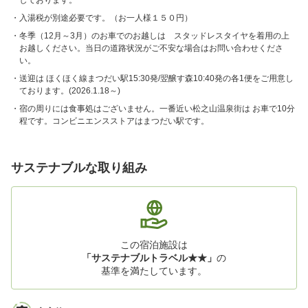
しております。
入湯税が別途必要です。（お一人様１５０円）
冬季（12月～3月）のお車でのお越しは スタッドレスタイヤを着用の上
お越しください。当日の道路状況がご不安な場合はお問い合わせくださ
い。
送迎は ほくほく線まつだい駅15:30発/翌醸す森10:40発の各1便をご用意し
ております。(2026.1.18～)
宿の周りには食事処はございません。一番近い松之山温泉街は お車で10分
程です。コンビニエンスストアはまつだい駅です。
サステナブルな取り組み
この宿泊施設は
「サステナブルトラベル★★」
の
基準を満たしています。