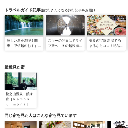
トラベルガイド記事
旅に行きたくなる旅行記事をお届け
涼しい夏を満喫！関
スキーの翌日はドライ
美食の宝庫 新潟で泊
東・甲信越のおすすめ
ブ旅へ！冬の越後湯沢
まるならココ！絶品グ
避暑地14選
周辺観光モデルコース
ルメが味わえる厳選
10宿
最近見た宿
松之山温泉 醸す
森［ｋａｍｏｓ
ｕ ｍｏｒｉ］
同じ宿を見た人はこんな宿も見ています