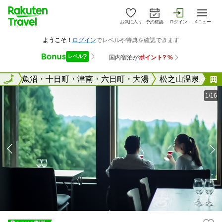
お気に入り
予約確認
ログイン
メニュー
潟県
全国
魚沼・十日町・津南・六日町・大湯
松之山温泉
1/16