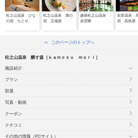
松之山温泉 ひな
松之山温泉 酒の
越後松之山温泉
岩室温泉 
の宿 ちとせ
宿 玉城屋
凌雲閣
宿 高島屋
このページのトップへ
松之山温泉 醸す森［ｋａｍｏｓｕ ｍｏｒｉ］
施設紹介
プラン
部屋
写真・動画
クーポン
クチコミ
その他の情報（PCサイト）