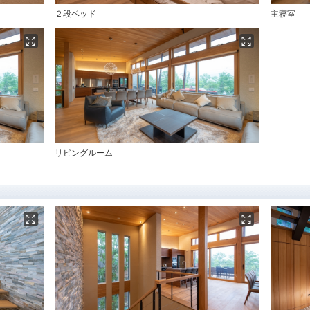
２段ベッド
主寝室
リビングルーム