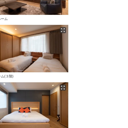
ルーム
ム(３階)