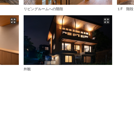
リビングルームへの階段
１F 階段
外観