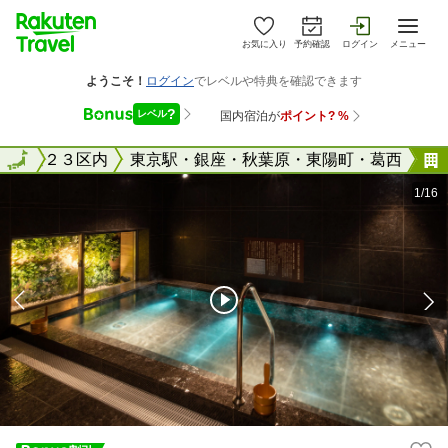
お気に入り
予約確認
ログイン
メニュー
東京２３区内
全国
東京駅・銀座・秋葉原・東陽町・葛西
1/16