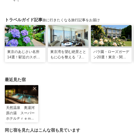
トラベルガイド記事
旅に行きたくなる旅行記事をお届け
東京のあじさい名所
東京湾を望む絶景とと
バラ園・ローズガーデ
14選！駅近のスポッ
もに心を整える「JW
ン20選！東京・関東
トや2026年見頃情報
マリオット・ホテル東
の名所をご紹介
も
京」でのマインドフル
な滞在
最近見た宿
天然温泉 奥湯河
原の湯 スーパー
ホテルＰｒｅｍｉ
ｅｒ銀座
同じ宿を見た人はこんな宿も見ています