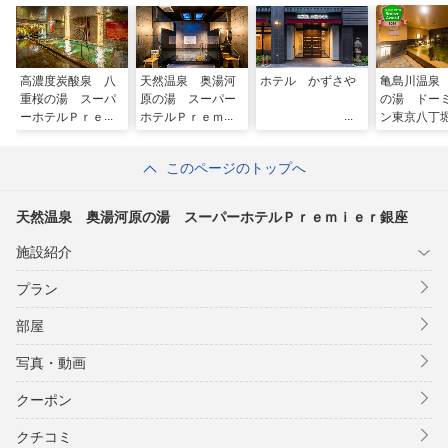
高濃度炭酸泉 八
天然温泉 奥湯河
ホテル かずさや
亀島川温泉
重桜の湯 スーパ
原の湯 スーパー
の湯 ドー
ーホテルＰｒｅｍ
ホテルＰｒｅｍｉ
ン東京八丁
ｉｅｒ東京駅八重
ｅｒ秋葉原
洲中央口
このページのトップへ
天然温泉 奥湯河原の湯 スーパーホテルＰｒｅｍｉｅｒ銀座
施設紹介
プラン
部屋
写真・動画
クーポン
クチコミ