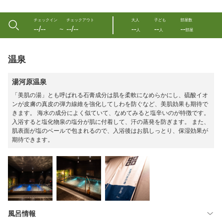
チェックイン
チェックアウト
大人
子ども
部屋数
--/--
--/--
--
--
--
〜
人
人
部屋
温泉
湯河原温泉
「美肌の湯」とも呼ばれる石膏成分は肌を柔軟になめらかにし、硫酸イオ
ンが皮膚の真皮の弾力線維を強化してしわを防ぐなど、美肌効果も期待で
きます。 海水の成分によく似ていて、なめてみると塩辛いのが特徴です。
入浴すると塩化物泉の塩分が肌に付着して、汗の蒸発を防ぎます。 また、
肌表面が塩のベールで包まれるので、入浴後はお肌しっとり、保湿効果が
期待できます。
風呂情報