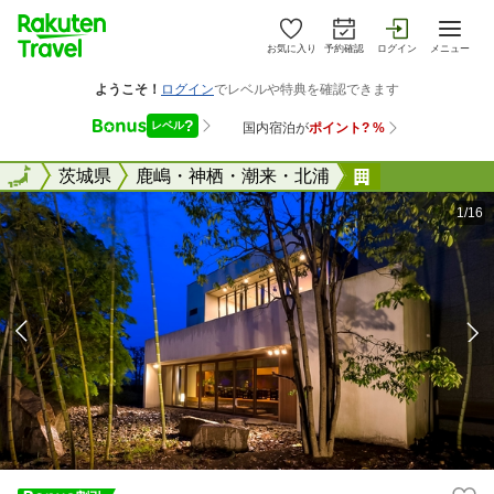
お気に入り
予約確認
ログイン
メニュー
全国
全国
茨城県
鹿嶋・神栖・潮来・北浦
別邸 翠風荘
1/16