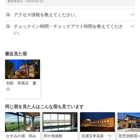
最終更新日：2025-02-13
アクセス情報を教えてください。
チェックイン時間・チェックアウト時間を教えてくださ
い。
最近見た宿
別邸 翠風荘 慶
山
同じ宿を見た人はこんな宿も見ています
かすみの浦 和み
阿や免旅館
北浦宝来温泉 つ
割烹旅館霞