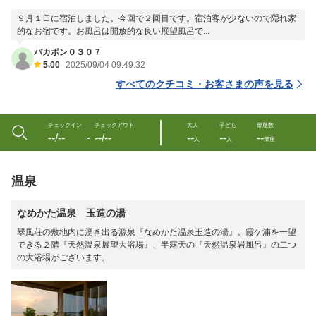
９月１日に宿泊しました。今回で２回目です。宿泊客が少ないので隠れ家
的なお宿です。お風呂は開放的な良い展望風呂で...
バカボン０３０７
5.00
2025/09/04 09:49:32
すべてのクチコミ・お客さまの声を見る
チェックイン
チェックアウト
大人
子ども
部屋数
--/--
--/--
--
--
--
〜
人
人
部屋
温泉
なめかた温泉 玉造の湯
翠風荘の敷地内に湧き出る源泉『なめかた温泉玉造の湯』。霞ケ浦を一望
できる２階『天然温泉展望大浴場』、半露天の『天然温泉岩風呂』の二つ
の大浴場がございます。