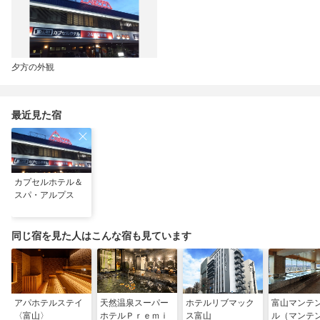
夕方の外観
最近見た宿
カプセルホテル＆
スパ・アルプス
同じ宿を見た人はこんな宿も見ています
アパホテルステイ
天然温泉スーパー
ホテルリブマック
富山マンテ
〈富山〉
ホテルＰｒｅｍｉ
ス富山
ル（マンテ