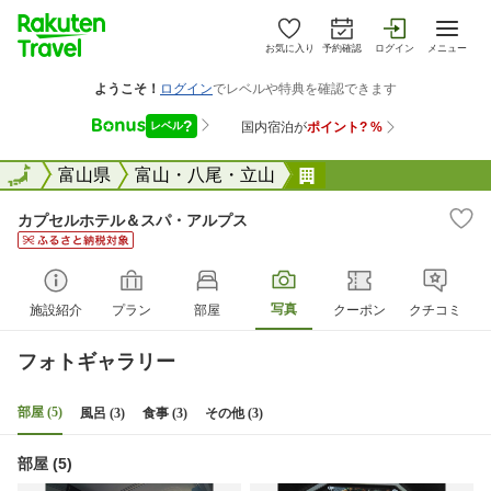
お気に入り
予約確認
ログイン
メニュー
全国
全国
富山県
富山・八尾・立山
カプセルホテル＆ス
カプセルホテル＆スパ・アルプス
写真
施設紹介
プラン
部屋
クーポン
クチコミ
フォトギャラリー
部屋 (5)
風呂 (3)
食事 (3)
その他 (3)
部屋 (5)