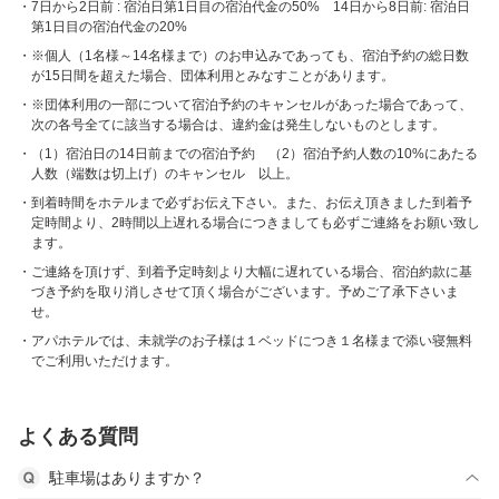
7日から2日前 : 宿泊日第1日目の宿泊代金の50% 14日から8日前: 宿泊日
第1日目の宿泊代金の20%
※個人（1名様～14名様まで）のお申込みであっても、宿泊予約の総日数
が15日間を超えた場合、団体利用とみなすことがあります。
※団体利用の一部について宿泊予約のキャンセルがあった場合であって、
次の各号全てに該当する場合は、違約金は発生しないものとします。
（1）宿泊日の14日前までの宿泊予約 （2）宿泊予約人数の10%にあたる
人数（端数は切上げ）のキャンセル 以上。
到着時間をホテルまで必ずお伝え下さい。また、お伝え頂きました到着予
定時間より、2時間以上遅れる場合につきましても必ずご連絡をお願い致し
ます。
ご連絡を頂けず、到着予定時刻より大幅に遅れている場合、宿泊約款に基
づき予約を取り消しさせて頂く場合がございます。予めご了承下さいま
せ。
アパホテルでは、未就学のお子様は１ベッドにつき１名様まで添い寝無料
でご利用いただけます。
よくある質問
駐車場はありますか？