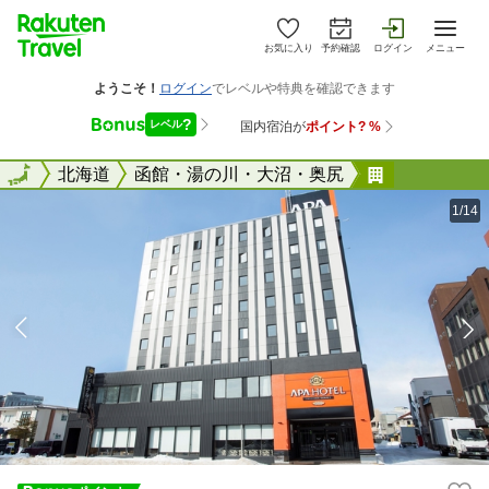
お気に入り
予約確認
ログイン
メニュー
全国
全国
北海道
函館・湯の川・大沼・奥尻
アパホテル
1/14