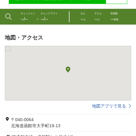
チェックイン
チェックアウト
大人
子ども
部屋数
--/--
--/--
--
--
--
〜
人
人
部屋
地図・アクセス
地図アプリで見る
〒040-0064
北海道函館市大手町19-13