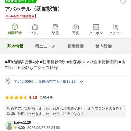
アパホテル〈函館駅前〉
施設紹介
プラン
部屋
写真
クーポン
クチコミ
基本情報
宿ニュース
客室設備
館内設備
■JR函館駅徒歩4分 ■朝市徒歩3分 ■金森赤レンガ倉庫徒歩圏内 ■函
館山・五稜郭もアクセス良好！
〒040-0064 北海道函館市大手町19-13
4.10
全654件
初めてアパに宿泊しました。部屋も清潔感があり、またフロントの女性も
親切に対応いただきました。ただ、浴衣ではなく...
kajyu1129
4.00
2026/05/27 22:34:59