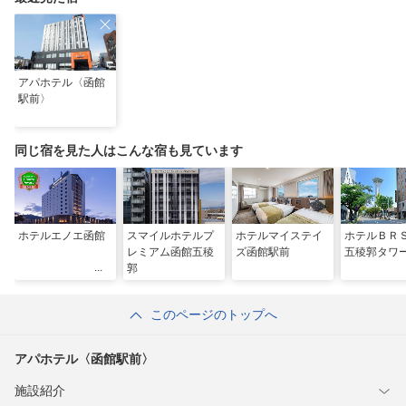
アパホテル〈函館
駅前〉
同じ宿を見た人はこんな宿も見ています
ホテルエノエ函館
スマイルホテルプ
ホテルマイステイ
ホテルＢＲ
レミアム函館五稜
ズ函館駅前
五稜郭タワ
郭
このページのトップへ
アパホテル〈函館駅前〉
施設紹介