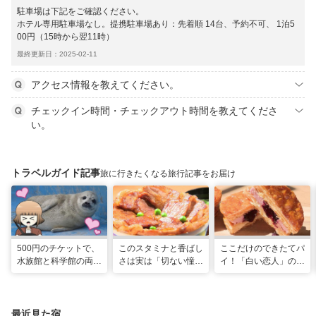
駐車場は下記をご確認ください。
ホテル専用駐車場なし。提携駐車場あり：先着順 14台、予約不可、 1泊5
00円（15時から翌11時）
最終更新日：2025-02-11
アクセス情報を教えてください。
チェックイン時間・チェックアウト時間を教えてくださ
い。
トラベルガイド記事
旅に行きたくなる旅行記事をお届け
500円のチケットで、
このスタミナと香ばし
ここだけのできたてパ
水族館と科学館の両方
さは実は「切ない憧
イ！「白い恋人」の石
入れる！？お得感満載
れ」だった…！北海道
屋製菓直営初のオープ
の超穴場スポット！
グルメ「豚丼」のヒミ
ンキッチンが函館に
ツ
最近見た宿