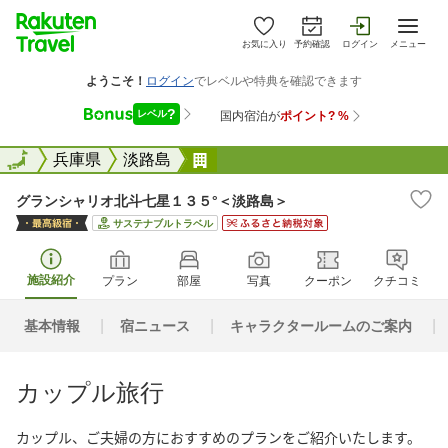
お気に入り
予約確認
ログイン
メニュー
全国
全国
兵庫県
淡路島
グランシャリオ北斗七星１３５°
グランシャリオ北斗七星１３５°＜淡路島＞
サステナブルトラベル
施設紹介
プラン
部屋
写真
クーポン
クチコミ
基本情報
宿ニュース
キャラクタールームのご案内
カップル旅行
カップル、ご夫婦の方におすすめのプランをご紹介いたします。
