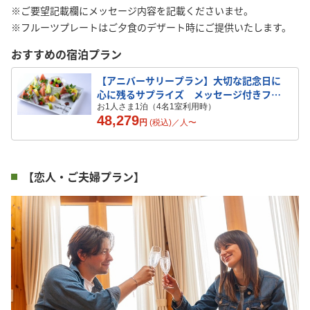
※ご要望記載欄にメッセージ内容を記載くださいませ。
※フルーツプレートはご夕食のデザート時にご提供いたします。
おすすめの宿泊プラン
【アニバーサリープラン】大切な記念日に
心に残るサプライズ メッセージ付きフル
ーツプレートのご用意
お1人さま1泊（4名1室利用時）
48,279
円
(税込)／
人
〜
【恋人・ご夫婦プラン】