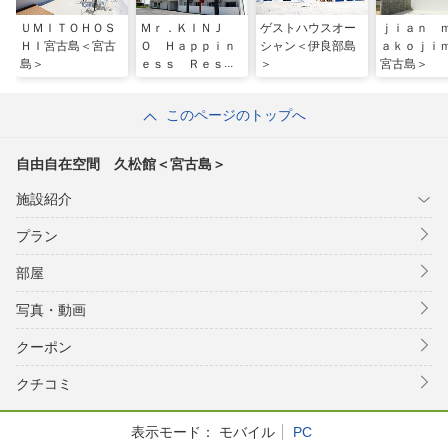
ＵＭＩＴＯＨＯＳ
Ｍｒ．ＫＩＮＪ
ゲストハウスオー
ｊｉａｎ 
ＨＩ宮古島＜宮古
Ｏ Ｈａｐｐｉｎ
シャン＜伊良部島
ａｋｏｊｉ
島＞
ｅｓｓ Ｒｅｓｏ
＞
宮古島＞
ｒｔ １＜宮古島
＞
このページのトップへ
自由自在空間 久松館＜宮古島＞
施設紹介
プラン
部屋
写真・動画
クーポン
クチコミ
表示モード：
モバイル
PC