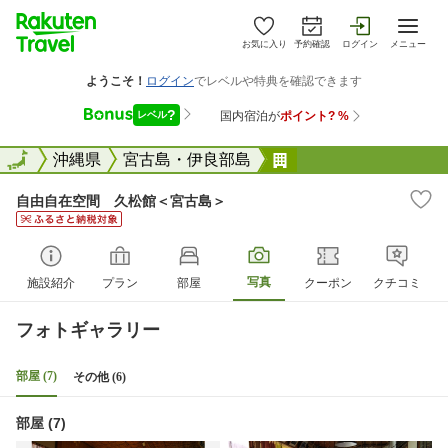
お気に入り
予約確認
ログイン
メニュー
全国
全国
沖縄県
宮古島・伊良部島
自由自在空間 久松
自由自在空間 久松館＜宮古島＞
写真
施設紹介
プラン
部屋
クーポン
クチコミ
フォトギャラリー
部屋 (7)
その他 (6)
部屋 (7)