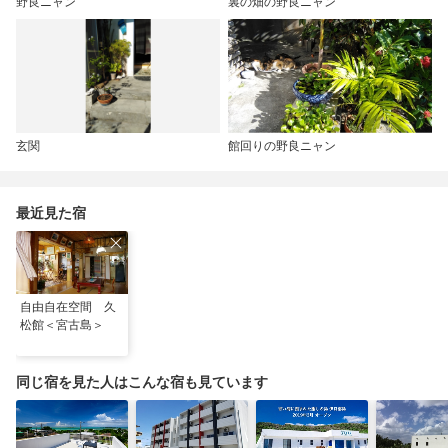
野良ニャン
裏の畑の野良ニャン
玄関
館回りの野良ニャン
最近見た宿
自由自在空間 久
松館＜宮古島＞
同じ宿を見た人はこんな宿も見ています