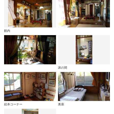
館内
床の間
絵本コーナー
奥座