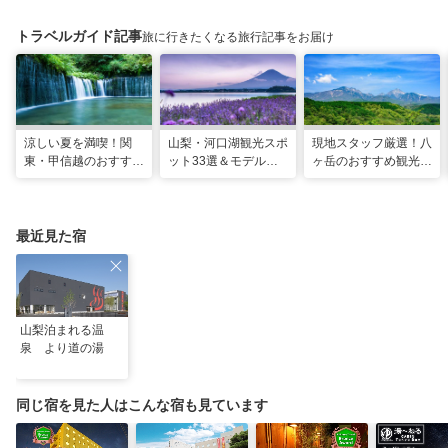
トラベルガイド記事
旅に行きたくなる旅行記事をお届け
涼しい夏を満喫！関
山梨・河口湖観光スポ
現地スタッフ厳選！八
東・甲信越のおすすめ
ット33選＆モデルコ
ヶ岳のおすすめ観光ス
避暑地14選
ース！絶景や温泉も
ポット18選
最近見た宿
山梨泊まれる温
泉 より道の湯
同じ宿を見た人はこんな宿も見ています