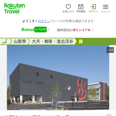
お気に入り
予約確認
ログイン
メニュー
全国
全国
山梨県
大月・都留・道志渓谷
山梨泊まれる温
1/16