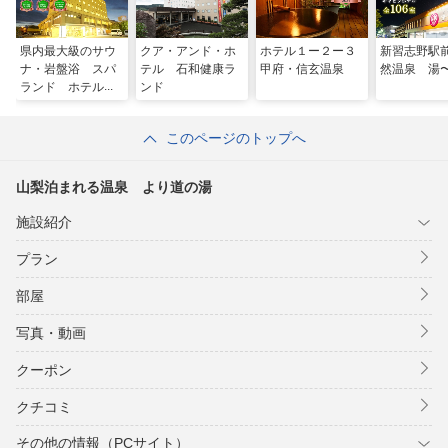
県内最大級のサウ
クア・アンド・ホ
ホテル１ー２ー３
新習志野駅
ナ・岩盤浴 スパ
テル 石和健康ラ
甲府・信玄温泉
然温泉 湯
ランド ホテル内
ンド
藤
このページのトップへ
山梨泊まれる温泉 より道の湯
施設紹介
プラン
部屋
写真・動画
クーポン
クチコミ
その他の情報（PCサイト）