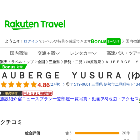
国内宿泊
交通＋宿
レンタカー
高速バス・ツア
楽天トラベルトップ
全国
三重県
伊勢・二見
榊原温泉
ＡＵＢＥＲＧＥ Ｙ
ＡＵＢＥＲＧＥ ＹＵＳＵＲＡ（
4.86
(
27
件
)
〒
519-0601 三重県 伊勢市二見町松下134
ふるさと納税対象
施設紹介
宿ニュース
プラン一覧
部屋一覧
写真・動画
(88)
地図・アクセス
クチコミ
総合評価
5
20
件