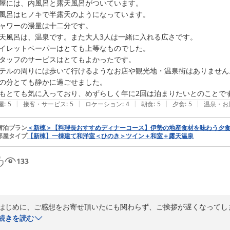
2025-09-26
屋には、内風呂と露天風呂がついています。

風呂はヒノキで半露天のようになっています。

ャワーの湯量は十二分です。

天風呂は、温泉です。また大人3人は一緒に入れる広さです。

イレットペーパーはとても上等なものでした。

タッフのサービスはとてもよかったです。

テルの周りには歩いて行けるようなお店や観光地・温泉街はありません。
の分とても静かに過ごせました。

もとても気に入っており、めずらしく年に2回は泊まりたいとのことで
|
|
|
|
|
屋
:
5
接客・サービス
:
5
ロケーション
:
4
朝食
:
5
夕食
:
5
温泉・お
宿泊プラン
＜新棟＞【料理長おすすめディナーコース】伊勢の地産食材を味わう夕
部屋タイプ
【新棟】一棟建て和洋室＜ひのき＞ツイン＋和室＋露天温泉
133
はじめに、ご感想をお寄せ頂いたにも関わらず、ご挨拶が遅くなってしま
お詫び申し上げます。

続きを読む