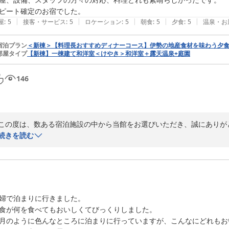
さらに、地元食材を用いたお料理やノンアルコールメニューにもご満足
ピート確定のお宿でした。
な励みとなります。

|
|
|
|
|
屋
:
5
接客・サービス
:
5
ロケーション
:
5
朝食
:
5
夕食
:
5
温泉・お
加えて、女将やスタッフへの温かなお言葉まで頂戴し、心より御礼申し上
宿泊プラン
＜新棟＞【料理長おすすめディナーコース】伊勢の地産食材を味わう夕
おもてなしのひとつひとつが、ご旅行の思い出を彩る一頁となりましたな
部屋タイプ
【新棟】一棟建て和洋室＜けやき＞和洋室＋露天温泉+庭園
ぜひまた季節を変えてお越しいただき、移ろう伊勢の風情とともに異な
146
末永くお幸せに、おふたりにとってこの旅がいつまでも良き思い出とし
今後ともAUBERGE YUSURAを何卒よろしくお願い申し上げます。
2025-09-26
この度は、数ある宿泊施設の中から当館をお選びいただき、誠にありがと
また、身に余るほどのお褒めのお言葉を賜り、重ねて御礼申し上げます。
続きを読む
お部屋や設備、料理、そしてスタッフの対応に至るまでご満足いただけ
「リピート確定」とのお言葉は、私どもにとって何よりの励みでございま
次回お越しいただける日を心待ちにしつつ、より一層ご満足いただける
婦で泊まりに行きました。

四季折々に表情を変える伊勢の地とともに、再びお迎えできます日を、
食が何を食べてもおいしくてびっくりしました。

今後ともAUBERGE YUSURAを何卒よろしくお願いいたします
月のように色んなところに泊まりに行っていますが、こんなにどれもお