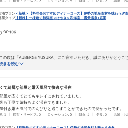
屋
:
5
接客・サービス
:
5
ロケーション
:
4
朝食
:
5
夕食
:
3
温泉・お
「とても良き思い出になりました」とのお言葉は、私どもにとりまして何
宿泊プラン
＜新棟＞【料理長おすすめディナーコース】伊勢の地産食材を味わう夕
部屋タイプ
【新棟】一棟建て和洋室＜けやき＞和洋室＋露天温泉+庭園
またお帰りいただける日を、スタッフ一同心よりお待ち申し上げておりま
今後とも「AUBERGE YUSURA」を何卒よろしくお願い申し上げます。
106
ＡＵＢＥＲＧＥ ＹＵＳＵＲＡ（ゆすら）
2026-07-28
この度は「AUBERGE YUSURA」にご宿泊いただき、誠にありがとうご
また、貴重なお時間を割いてご感想をお寄せいただきましたこと、心より
続きを読む
お部屋や設備、スタッフの対応につきまして温かいお言葉を頂戴したにも
お食事の際にはご不快なお気持ちにさせてしまい、大変申し訳ございませ
くて綺麗な部屋と露天風呂で快適な滞在
事前にお伺いしておりました苦手な食材につきまして、デザートにて配慮
部屋が広くてとてもキレイにされていました。

せっかくのお食事の時間を最後まで心地よくお過ごしいただけなかった
客も丁寧で気持ちよく滞在できました。

本来であれば、アレルギーの有無に関わらず、お客様より頂戴したご要
屋付き露天風呂でのんびりと過ごすことができたので良かったです。
きところでございました。

|
|
|
|
|
屋
:
5
接客・サービス
:
5
ロケーション
:
5
朝食
:
5
夕食
:
5
温泉・お
いただいたご指摘を真摯に受け止め、情報共有の体制や確認方法を改め
宿泊プラン
【料理長おすすめディナーコース】伊勢の地産食材を味わう夕食