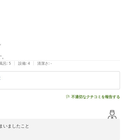


す。
|
|
風呂
:
5
設備
:
4
清潔さ
:
-
食
不適切なクチコミを報告する
いましたこと
