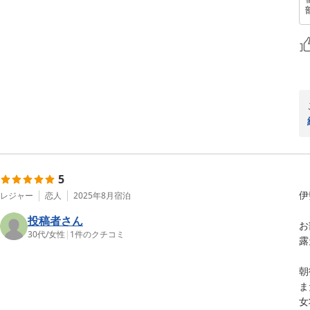
5
伊
レジャー
恋人
2025年8月
宿泊
投稿者さん
お
30代
/
女性
|
1
件のクチコミ
露
朝
ま
女