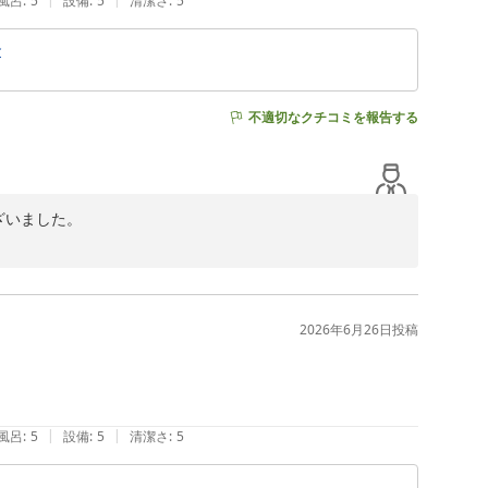
風呂
:
5
設備
:
5
清潔さ
:
5
よりの励みでございます。

食
す。

不適切なクチコミを報告する
ざいました。

お礼申し上げます。

かかわらず、

んでした。

2026年6月26日
投稿
が行き届いておらず、

こと、深くお詫び申し上げます。

望はスタッフ間で正確に共有し、細部まで配慮を徹底すべ
|
|
風呂
:
5
設備
:
5
清潔さ
:
5
て見直し、再発防止に努めてまいります。
