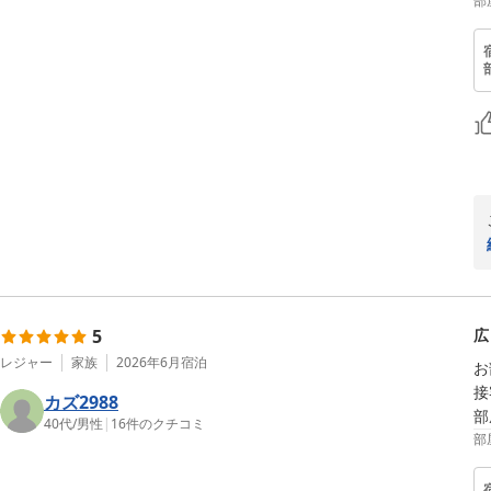
部
5
広
レジャー
家族
2026年6月
宿泊
お
接
カズ2988
部
40代
/
男性
|
16
件のクチコミ
部