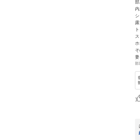
部
内
シ
露
ト
ス
ホ
そ
妻
部