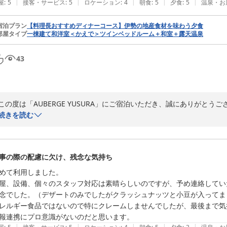
|
|
|
|
|
屋
:
5
接客・サービス
:
5
ロケーション
:
4
朝食
:
5
夕食
:
5
温泉・お
宿泊プラン
【料理長おすすめディナーコース】伊勢の地産食材を味わう夕食
部屋タイプ
一棟建て和洋室＜かえで＞ツインベッドルーム＋和室＋露天温泉
43
この度は「AUBERGE YUSURA」にご宿泊いただき、誠にありがとうご
また、30周年という大切な結婚記念日のご旅行に当館をお選びいただき
続きを読む
お部屋や客室露天風呂、個室でのお食事など、ご夫婦でゆったりとした
く拝読いたしました。

事の際の配慮に欠け、残念な気持ち
また、夕食時のメッセージプレートもお喜びいただけたとのこと、

女将をはじめ料理長、スタッフ一同大変嬉しく思っております。

めて利用しました。

屋、設備、個々のスタッフ対応は素晴らしいのですが、予め連絡してい
さらに、ご滞在中の素敵なお写真もご投稿いただき、誠にありがとうござ
念でした。（デザートのみでしたがクラッシュナッツと小豆が入ってまし
お写真からも、お二人の大切な記念日が心温まるひとときとなったご様子
レルギー食品ではないので特にクレームしませんでしたが、最後まで気
私どもも幸せな気持ちにさせていただきました。

|
|
|
|
|