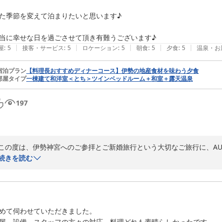
2026-07-28
た季節を変えて泊まりたいと思います♪

|
|
|
|
|
屋
:
5
接客・サービス
:
5
ロケーション
:
5
朝食
:
5
夕食
:
5
温泉・お
宿泊プラン
【料理長おすすめディナーコース】伊勢の地産食材を味わう夕食
部屋タイプ
一棟建て和洋室＜とち＞ツインベッドルーム＋和室＋露天温泉
197
この度は、伊勢神宮へのご参拝とご新婚旅行という大切なご旅行に、AUBE
ございました。

続きを読む
また、心温まるご感想までお寄せいただきましたこと、重ねて御礼申し上
おふたりの晴れやかな門出にご一緒できましたこと、大変光栄に存じます
一棟建てのお部屋でごゆっくりとお寛ぎいただけましたこと、

めて伺わせていただきました。

そして露天風呂の湯ざわりをお気に召していただけましたことを、嬉しく
屋、設備、スタッフの方々の対応、料理どれも素晴らしかったです。
