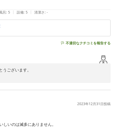
いただけましたことは、調理スタッフにとりましても大き
|
|
風呂
:
5
設備
:
5
清潔さ
:
-
げます。

食
ら幸いでございます。

る趣をお楽しみくださいませ。

不適切なクチコミを報告する
て残りますよう、心よりお祈り申し上げます。

うございます。



ましたことを、大変嬉しく拝読いたしました。

す。

2023年12月31日
投稿
おもてなしに努めてまいります。

スタッフ一同心よりお待ち申し上げております。

いしいのは滅多にありません。
