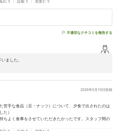
|
|
風呂
:
5
設備
:
5
清潔さ
:
5
不適切なクチコミを報告する
ざいました。

ましたこと、心よりお礼申し上げます。

贅沢なひとときをお過ごしいただけたご様子に、大変嬉し
2026年5月10日
投稿
た苦手な食品（豆・ナッツ）について、夕食で出されたのは
います。

た）

が伝わり、

持ちよく食事をさせていただきたかったです。スタッフ間の
|
|