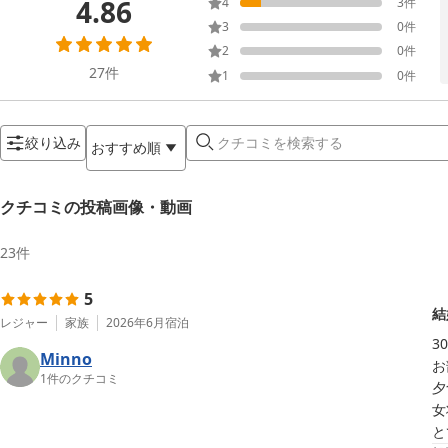
4.86
4
3
件
3
0
件
2
0
件
27
件
1
0
件
絞り込み
おすすめ順
クチコミの投稿画像・動画
23
件
5
結
レジャー
家族
2026年6月
宿泊
3
Minno
お
1
件のクチコミ
夕
女
と