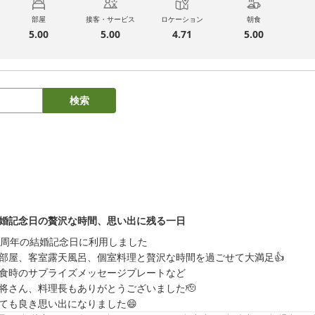
部屋
接客・サービス
ロケーション
朝食
5.00
5.00
4.71
5.00
検索
婚記念日の贅沢な時間、思い出に残る一日
0周年の結婚記念日に利用しました

部屋、客室露天風呂、個室料理と贅沢な時間を過ごせて大満足👍

食時のサプライズメッセージプレートなど

将さん、料理長もありがとうございました🫡

ても良き思い出になりました😄