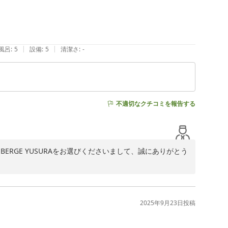
|
|
風呂
:
5
設備
:
5
清潔さ
:
-
不適切なクチコミを報告する
RGE YUSURAをお選びくださいまして、誠にありがとう
げます。

。

2025年9月23日
投稿
拝読いたしました。
