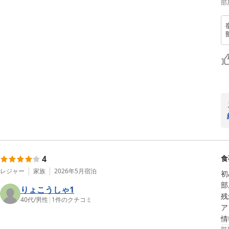
部
4
食
レジャー
家族
2026年5月
宿泊
初
部
りょこうしゃ1
残
40代
/
男性
|
1
件のクチコミ
ア