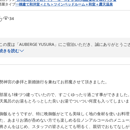
部屋タイプ
一棟建て和洋室＜とち＞ツインベッドルーム＋和室＋露天温泉
そのような中でも、お部屋や設備、スタッフ対応についてお褒めのお言
す。

34
今後はより安心してお食事をお楽しみいただけるよう、スタッフ一同より
この度は貴重なご意見をいただき、誠にありがとうございました。

今後とも「AUBERGE YUSURA」を何卒よろしくお願い申し上げます。
この度は「AUBERGE YUSURA」にご宿泊いただき、誠にありがとうご
また、ご感想をお寄せいただき、心よりお礼申し上げます。

続きを読む
ＡＵＢＥＲＧＥ ＹＵＳＵＲＡ（ゆすら）
2026-06-01
お部屋の広さや清潔さにご満足いただき、快適にお過ごしいただけたご
また、スタッフの接客につきましても温かいお言葉を頂戴し、何よりの励
勢神宮の参拝と新婚旅行を兼ねてお邪魔させて頂きました。

お部屋の露天風呂では、ゆったりとのんびりとした時間をお楽しみいた
当館でのご滞在が、日頃のお疲れを癒すひとときとなっておりましたら幸
部屋も1棟づつ建っていたので、すごくゆったり過ごす事ができました。
天風呂のお湯もとろっとした良いお湯でついつい何度も入ってしまいまし
これからも皆さまに心地よくお過ごしいただける空間であり続けられる
またお帰りいただける日を、心よりお待ち申し上げております。

御飯もそうですが、特に晩御飯がとても美味しく地の食材を使いお料理1
た、あまりお酒が呑めない方でも楽しめる位ノンアルコールのメニューが
今後とも「AUBERGE YUSURA」を何卒よろしくお願い申し上げます。
将さんをはじめ、スタッフの皆さんとても明るく、親切でおもてなしがと
ＡＵＢＥＲＧＥ ＹＵＳＵＲＡ（ゆすら）