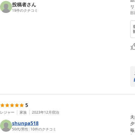
投稿者さん
リ
19
件のクチコミ
部
5
レジャー
家族
2023年12月
宿泊
夫
shunpa518
夕
50代
/
男性
|
10
件のクチコミ
毎