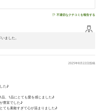
葉をお寄せいただきましたこと、心より感謝申し上げま
不適切なクチコミを報告する
一層精進してまいります。

ざいました。

様子に、大変嬉しく拝読いたしました。

みでございます。

2025年8月22日
投稿
だけたとのこと、私どもも大変嬉しく存じます。

いでございます。



た♪

よう、スタッフ一同努めてまいります。

品、1品にとても愛を感じました♪

豊富でした♪

ても素敵すぎて心が温まりました♪
