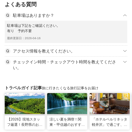
よくある質問
駐車場はありますか？
駐車場は下記をご確認ください。
有り 予約不要
最終更新日：2026-04-16
アクセス情報を教えてください。
チェックイン時間・チェックアウト時間を教えてくださ
い。
トラベルガイド記事
旅に行きたくなる旅行記事をお届け
【2026】現地スタッ
涼しい夏を満喫！関
「ホテルベルリネッタ
フ厳選！長野県のおす
東・甲信越のおすすめ
軽井沢」で過ごす、ア
すめ観光スポット26
避暑地14選
ンティークに包まれる