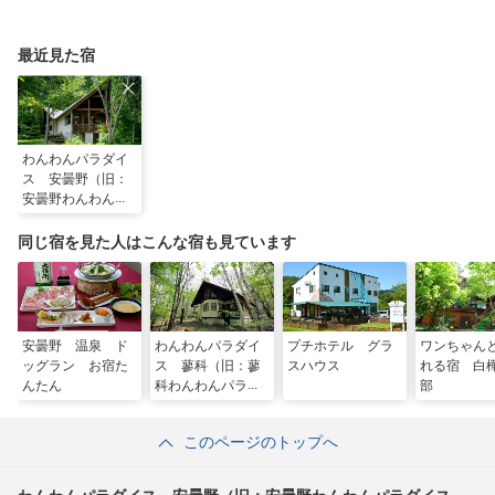
選
優雅な休日
最近見た宿
わんわんパラダイ
ス 安曇野（旧：
安曇野わんわんパ
ラダイス コテー
ジ）
同じ宿を見た人はこんな宿も見ています
安曇野 温泉 ド
わんわんパラダイ
プチホテル グラ
ワンちゃん
ッグラン お宿た
ス 蓼科（旧：蓼
スハウス
れる宿 白
んたん
科わんわんパラダ
部
イス コテージ）
このページのトップへ