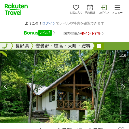
お気に入り
予約確認
ログイン
メニュー
全国
全国
長野県
安曇野・穂高・大町・豊科
わんわんパ
1/16