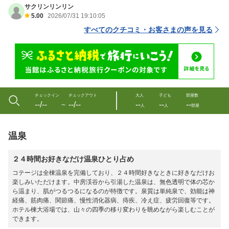
サクリンリンリン
5.00
2026/07/31 19:10:05
すべてのクチコミ・お客さまの声を見る
チェックイン
チェックアウト
大人
子ども
部屋数
--/--
--/--
--
--
--
〜
人
人
部屋
温泉
２４時間お好きなだけ温泉ひとり占め
コテージは全棟温泉を完備しており、２４時間好きなときに好きなだけお
楽しみいただけます。中房渓谷から引湯した温泉は、無色透明で体の芯か
ら温まり、肌がつるつるになるのが特徴です。泉質は単純泉で、効能は神
経痛、筋肉痛、関節痛、慢性消化器病、痔疾、冷え症、疲労回復等です。
ホテル棟大浴場では、山々の四季の移り変わりを眺めながら楽しむことが
できます。