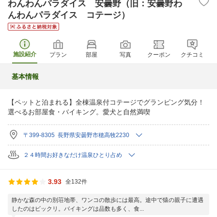
わんわんパラダイス 安曇野（旧：安曇野わ
んわんパラダイス コテージ）
施設紹介
プラン
部屋
写真
クーポン
クチコミ
基本情報
【ペットと泊まれる】全棟温泉付コテージでグランピング気分！
選べるお部屋食・バイキング。愛犬と自然満喫
〒399-8305 長野県安曇野市穂高牧2230
２４時間お好きなだけ温泉ひとり占め
3.93
全132件
静かな森の中の別荘地帯、ワンコの散歩には最高。途中で猿の親子に遭遇
したのはビックリ。バイキングは品数も多く、食...