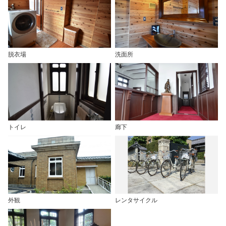
脱衣場
洗面所
トイレ
廊下
外観
レンタサイクル