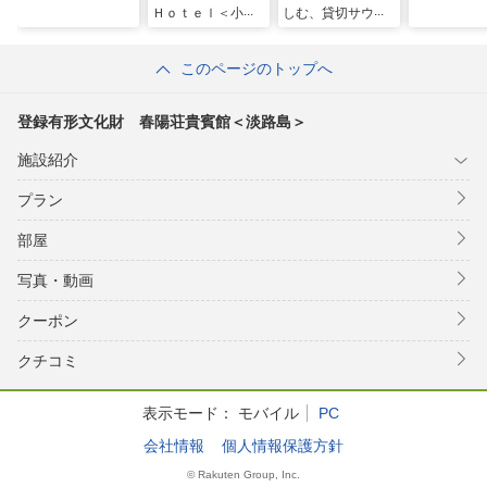
Ｈｏｔｅｌ＜小浜
しむ、貸切サウナ
島＞
付き一軒家 クロ
ヒメカイタク Ｂ
このページのトップへ
ＢＱ ＾
登録有形文化財 春陽荘貴賓館＜淡路島＞
施設紹介
プラン
部屋
写真・動画
クーポン
クチコミ
表示モード：
モバイル
PC
会社情報
個人情報保護方針
© Rakuten Group, Inc.