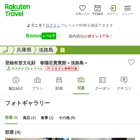
お気に入り
予約確認
ログイン
メニュー
全国
全国
兵庫県
淡路島
登録有形文化財 春陽荘貴賓館
登録有形文化財 春陽荘貴賓館＜淡路島＞
サステナブルトラベル
写真
施設紹介
プラン
部屋
クーポン
クチコミ
フォトギャラリー
部屋 (4)
風呂 (1)
食事 (2)
その他 (9)
部屋 (4)