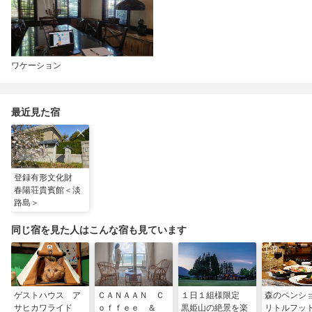
ワケーション
最近見た宿
登録有形文化財
春陽荘貴賓館＜淡
路島＞
同じ宿を見た人はこんな宿も見ています
ゲストハウス ア
ＣＡＮＡＡＮ Ｃ
１日１組様限定
森のペンシ
サヒカワライド
ｏｆｆｅｅ ＆
黒姫山の絶景を楽
リトルフッ