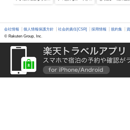
コ！マグロ食べ比べや
かる店へ【静岡県沼津
発祥の地で「浮遊
激レア“サバの氷室盛
市・BAR FRANK／ね
験」 開発期間3年
り”港周辺の店5選
こと白鳥】
泉商品で手がすべ
会社情報
個人情報保護方針
社会的責任[CSR]
採用情報
規約集
© Rakuten Group, Inc.