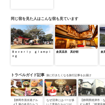
同じ宿を見た人はこんな宿も見ています
Ｂｅｖｅｒｌｙ ｇｌａｍｐｉ
倉真温泉 真砂館
倉
ｎｇ
トラベルガイド記事
旅に行きたくなる旅行記事をお届け
【静岡市清水港グル
なぜ沼津にはバーが多
【静岡県焼津市・
メ】港の名店ならコ
い？意外なルーツがわ
むら館】「焼津温