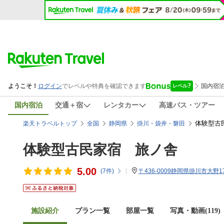
国内宿泊
交通＋宿
レンタカー
高速バス・ツアー
体験型古民
楽天トラベルトップ
全国
静岡県
掛川・袋井・磐田
体験型古民家宿 旅ノ舎
5.00
(
7
件)
〒436-0009静岡県掛川市大野17
施設紹介
プラン一覧
部屋一覧
写真・動画(119)