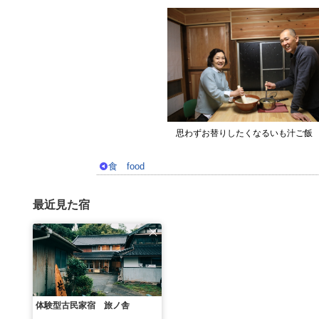
思わずお替りしたくなるいも汁ご飯
食 food
最近見た宿
体験型古民家宿 旅ノ舎