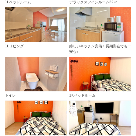
1Lベッドルーム
デラックスツインルーム32㎡
1Lリビング
嬉しいキッチン完備！長期滞在でも一
安心♪
トイレ
1Kベッドルーム