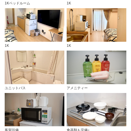
1Kベッドルーム
1K
1K
1K
ユニットバス
アメニティー
客室設備
食器類も完備♪