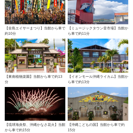
【全島エイサーまつり】当館から車で
【ミュージックタウン音市場】当館か
約10分
ら車で約11分
【東南植物楽園】当館から車で約13
【イオンモール沖縄ライカム】当館か
分
ら車で約13分
【琉球海炎祭、沖縄かなさ花火】当館
【沖縄こどもの国】当館から車で約
から車で約15分
15分