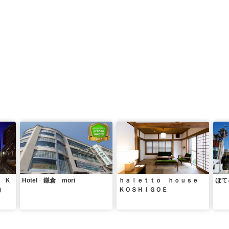
 Ｋ
Hotel 鎌倉 mori
ｈａｌｅｔｔｏ ｈｏｕｓｅ
ほて
）
ＫＯＳＨＩＧＯＥ