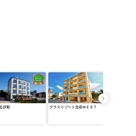
る汐彩
テラスリゾート北谷ＷＥＳＴ
ｅｎｏｃａ ｈｏ