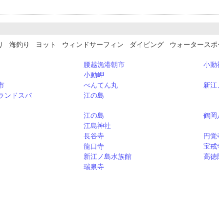
り 海釣り ヨット ウィンドサーフィン ダイビング ウォータース
腰越漁港朝市
小動
小動岬
市
べんてん丸
新江
ランドスパ
江の島
江の島
鶴岡
江島神社
長谷寺
円覚
龍口寺
宝戒
新江ノ島水族館
高徳
瑞泉寺