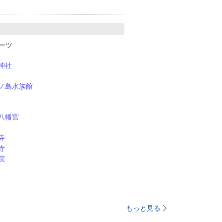
ポーツ
神社
ノ島水族館
八幡宮
寺
寺
院
もっと見る