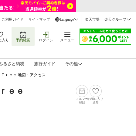
ご利用ガイド
サイトマップ
Language
楽天市場
楽天グループ
に入り
予約確認
ログイン
メニュー
ふるさと納税
旅行ガイド
その他
Ｔｒｅｅ 地図・アクセス
ｒｅｅ
メルマガ
お気に入り
登録
追加