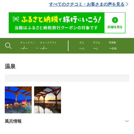
すべてのクチコミ・お客さまの声を見る
チェックイン
チェックアウト
大人
子ども
部屋数
--/--
--/--
--
--
--
〜
人
人
部屋
温泉
風呂情報