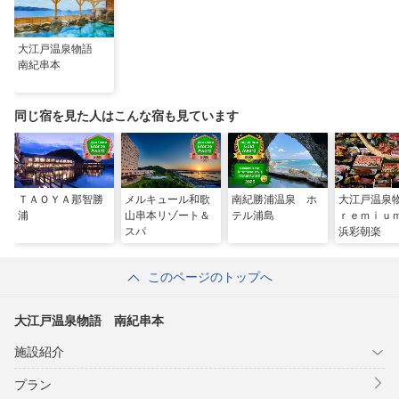
大江戸温泉物語
南紀串本
同じ宿を見た人はこんな宿も見ています
ＴＡＯＹＡ那智勝
メルキュール和歌
南紀勝浦温泉 ホ
大江戸温泉
浦
山串本リゾート＆
テル浦島
ｒｅｍｉｕ
スパ
浜彩朝楽
このページのトップへ
大江戸温泉物語 南紀串本
施設紹介
プラン