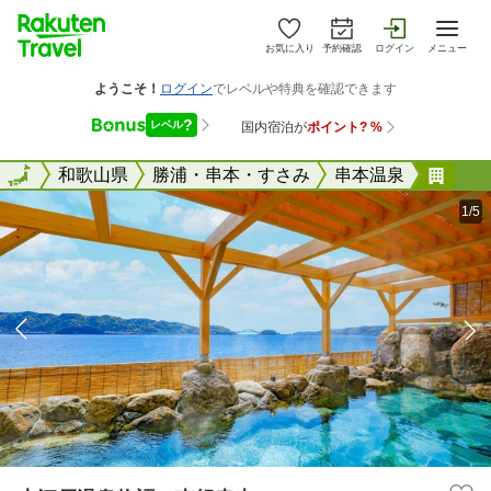
お気に入り
予約確認
ログイン
メニュー
全国
全国
和歌山県
勝浦・串本・すさみ
串本温泉
大江
1/5