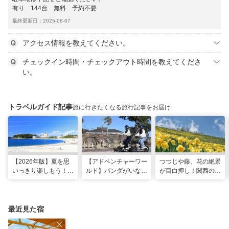
有り 144台 無料 予約不要
最終更新日：2025-08-07
アクセス情報を教えてください。
チェックイン時間・チェックアウト時間を教えてくださ
い。
トラベルガイド記事
旅に行きたくなる旅行記事をお届け
【2026年版】夏を思
【アドベンチャーワー
つつじや藤、花の絶景
いっきり楽しもう！関
ルド】パンダがいなく
が目白押し！関西の5
西のおすすめ海水浴
ても楽しい！五感で満
月のおすすめ観光スポ
場・ビーチ18選
喫する8つの体験が新
ット
登場！
最近見た宿