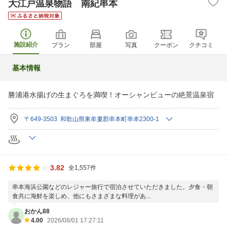
大江戸温泉物語 南紀串本
施設紹介
プラン
部屋
写真
クーポン
クチコミ
基本情報
勝浦港水揚げの生まぐろを満喫！オーシャンビューの絶景温泉宿
〒649-3503 和歌山県東牟婁郡串本町串本2300-1
3.82
全1,557件
串本海浜公園などのレジャー旅行で宿泊させていただきました。夕食・朝
食共に海鮮を楽しめ、他にもさまざまな料理があ...
おかん88
4.00
2026/08/01 17:27:11