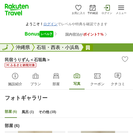
お気に入り
予約確認
ログイン
メニュー
全国
全国
沖縄県
石垣・西表・小浜島
民宿うりずん＜石
民宿うりずん＜石垣島＞
写真
施設紹介
プラン
部屋
クーポン
クチコミ
フォトギャラリー
部屋 (6)
風呂 (1)
その他 (18)
部屋 (6)