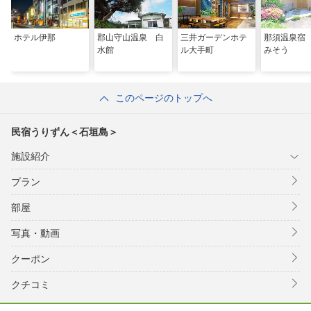
ホテル伊那
郡山守山温泉 白
三井ガーデンホテ
那須温泉宿
水館
ル大手町
みそう
このページのトップへ
民宿うりずん＜石垣島＞
施設紹介
プラン
部屋
写真・動画
クーポン
クチコミ