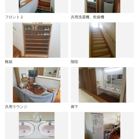
フロント２
共用洗濯機、乾燥機
靴箱
階段
共用ラウンジ
廊下