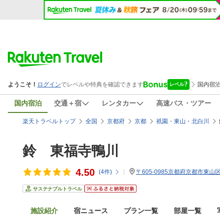
国内宿泊
交通＋宿
レンタカー
高速バス・ツアー
楽天トラベルトップ
全国
京都府
京都
祇園・東山・北白川
鈴 東福寺鴨川
4.50
(
4
件)
〒605-0985京都府京都市東山区
サステナブルトラベル
施設紹介
宿ニュース
プラン一覧
部屋一覧