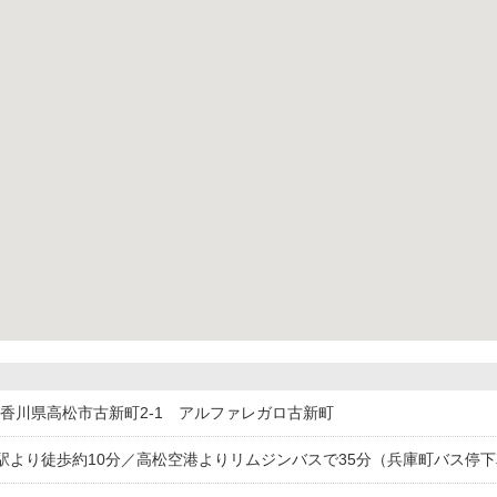
025香川県高松市古新町2-1 アルファレガロ古新町
駅より徒歩約10分／高松空港よりリムジンバスで35分（兵庫町バス停