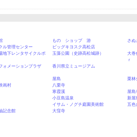
館
もの ショップ 游
さぬ
クル管理センター
ビッグキヨスク高松店
場地下レンタサイクルポ
玉藻公園（史跡高松城跡）
大巻
ｒ 
フォメーションプラザ
香川県立ミュージアム
屋島
栗林
映画村
八栗寺
寒霞溪
屋島
小豆島温泉
新屋
イサム・ノグチ庭園美術館
五色
油記念館
大窪寺