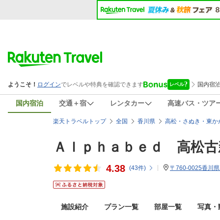
国内宿泊
交通＋宿
レンタカー
高速バス・ツア
楽天トラベルトップ
全国
香川県
高松・さぬき・東か
Ａｌｐｈａｂｅｄ 高松古
4.38
(
43
件)
〒760-0025香
施設紹介
プラン一覧
部屋一覧
写真・動