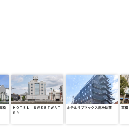
高松
ＨＯＴＥＬ ＳＷＥＥＴＷＡＴ
ホテルリブマックス高松駅前
東横
ＥＲ