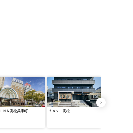
ＩＮＮ高松兵庫町
ｆａｖ 高松
ＫＯＫＯ ＨＯＴ