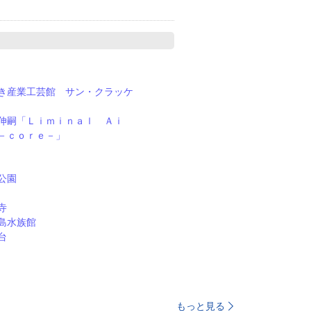
き産業工芸館 サン・クラッケ
伸嗣「Ｌｉｍｉｎａｌ Ａｉ
－ｃｏｒｅ－」
公園
寺
島水族館
台
もっと見る