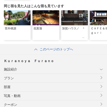
同じ宿を見た人はこんな宿も見ています
世外桃源
花菖蒲
加賀ハウス／ ＾
ＣＡＦＥ
ｇｕｒｉ
このページのトップへ
Ｋｕｒａｎｏｙａ Ｆｕｒａｎｏ
施設紹介
プラン
部屋
写真・動画
クーポン