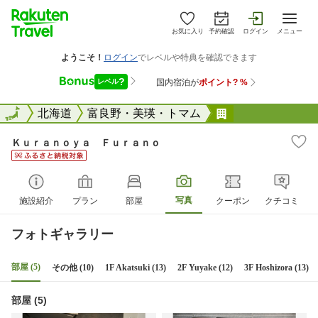
お気に入り
予約確認
ログイン
メニュー
全国
全国
北海道
富良野・美瑛・トマム
Ｋｕｒａｎｏｙ
Ｋｕｒａｎｏｙａ Ｆｕｒａｎｏ
写真
施設紹介
プラン
部屋
クーポン
クチコミ
フォトギャラリー
部屋 (5)
その他 (10)
1F Akatsuki (13)
2F Yuyake (12)
3F Hoshizora (13)
部屋 (5)